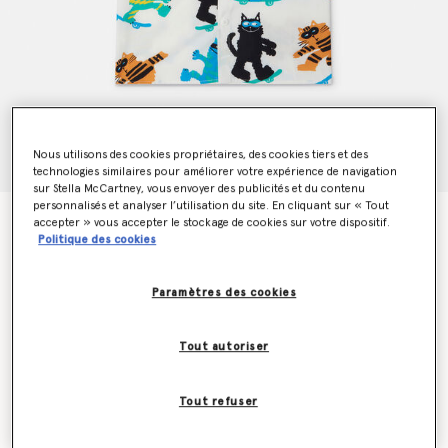
Nous utilisons des cookies propriétaires, des cookies tiers et des
technologies similaires pour améliorer votre expérience de navigation
sur Stella McCartney, vous envoyer des publicités et du contenu
personnalisés et analyser l’utilisation du site. En cliquant sur « Tout
Chemise a manches courtes avec imprime chats
accepter » vous accepter le stockage de cookies sur votre dispositif.
Prix réduit à partir de
jusqu’à
Politique des cookies
€105.00
€63.00
Paramètres des cookies
Couleur
Crème
Tout autoriser
sélectionné
Tout refuser
Sélectionnez la taille