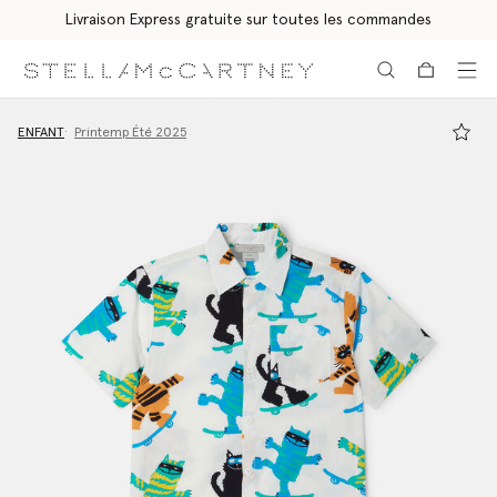
Livraison Express gratuite sur toutes les commandes
Aller au contenu principal
Aller au contenu du bas de page
ENFANT
Printemp Été 2025