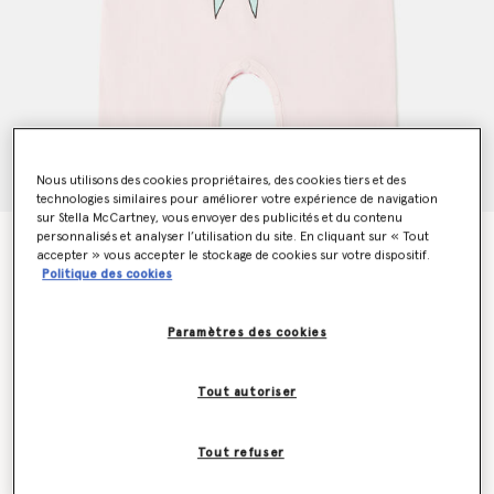
Nous utilisons des cookies propriétaires, des cookies tiers et des
technologies similaires pour améliorer votre expérience de navigation
sur Stella McCartney, vous envoyer des publicités et du contenu
personnalisés et analyser l’utilisation du site. En cliquant sur « Tout
Barboteuse graphique a col ras du cou avec fee
accepter » vous accepter le stockage de cookies sur votre dispositif.
Prix réduit à partir de
jusqu’à
€70.00
€42.00
Politique des cookies
Paramètres des cookies
Couleur
Rose
Tout autoriser
sélectionné
Tout refuser
Sélectionnez la taille (Months)