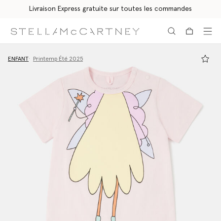
Livraison Express gratuite sur toutes les commandes
Aller au contenu principal
Aller au contenu du bas de page
ENFANT
Printemp Été 2025