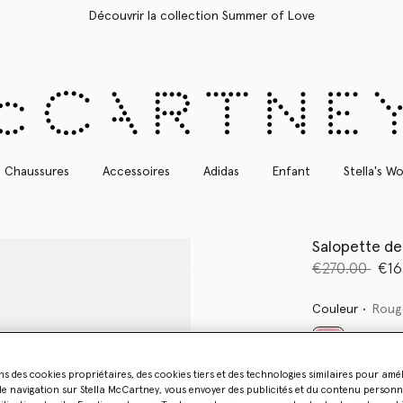
Livraison Express gratuite sur toutes les commandes
Chaussures
Accessoires
Adidas
Enfant
Stella's Wo
Salopette de 
Prix réduit à 
jusq
€270.00
€16
Couleur
Roug
sélectionné
ns des cookies propriétaires, des cookies tiers et des technologies similaires pour amé
e navigation sur Stella McCartney, vous envoyer des publicités et du contenu personna