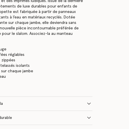
et des imprimés ludiques. Issue de la dernière
êtements de luxe durables pour enfants de
lopette est fabriquée à partir de panneaux
stants à l’eau en matériaux recyclés. Dotée
ante sur chaque jambe, elle deviendra sans
nouvelle pièce incontournable préférée de
e pour le slalom. Associez-la au manteau
ouge
ffées réglables
 zippées
elassés isolants
s sur chaque jambe
’eau
la
durable