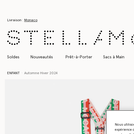
Aller au contenu principal
Aller au contenu du bas de page
Livraison :
Monaco
Soldes
Nouveautés
Prêt-à-Porter
Sacs à Main
ENFANT
Automne Hiver 2024
Nous utiliso
expérience d