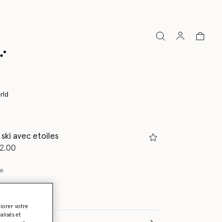
rld
ski avec etoiles
partir de
u’à
2.00
e
liorer votre
lisés et