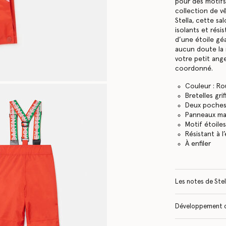
pour des motifs 
collection de v
Stella, cette sa
isolants et rési
d’une étoile gé
aucun doute la 
votre petit ang
coordonné.
Couleur : R
Bretelles gri
Deux poches
Panneaux mat
Motif étoile
Résistant à l
À enfiler
Les notes de Stel
Développement 