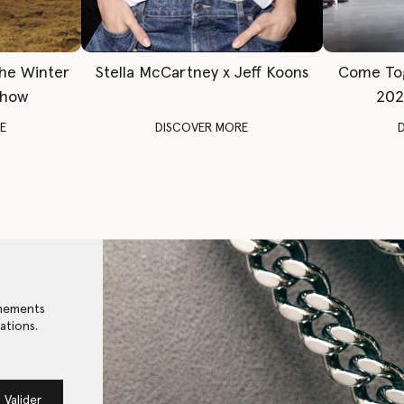
The Winter
Stella McCartney x Jeff Koons
Come To
Show
202
E
DISCOVER MORE
énements
ations.
Valider