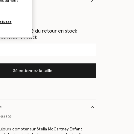
taille
ies sur votre
les
efuser
(e) en priorité du retour en stock
s du retour en stock
Sélectionnez la taille
le
1466309
ujours compter sur Stella McCartney Enfant