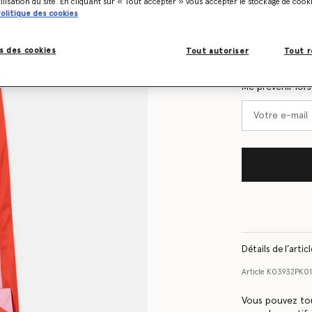
Sélectionnez la 
tilisation du site. En cliquant sur « Tout accepter » vous accepter le stockage de cook
olitique des cookies
Tableau des tail
s des cookies
Tout autoriser
Tout r
Soyez informé
Me prévenir lor
Détails de l’artic
Article
K03932PK0
Vous pouvez to