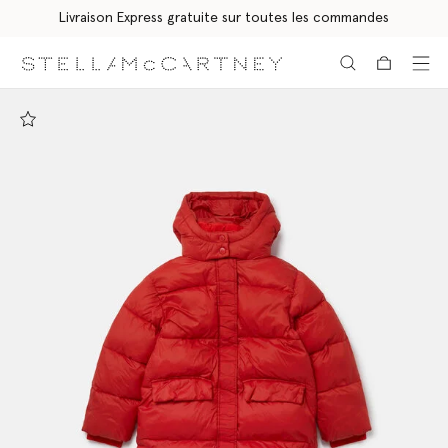
Livraison Express gratuite sur toutes les commandes
Aller au contenu principal
Aller au contenu du bas de page