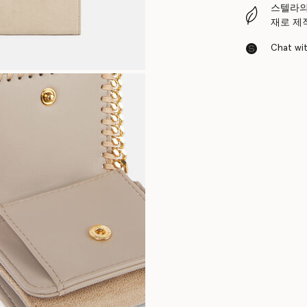
스텔라의
재로 제
Chat with