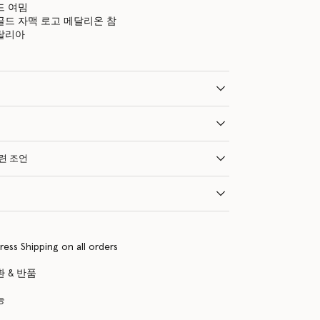
드 여밈
골드 자맥 로고 메달리온 참
탈리아
관련 조언
ress Shipping on all orders
 & 반품
능