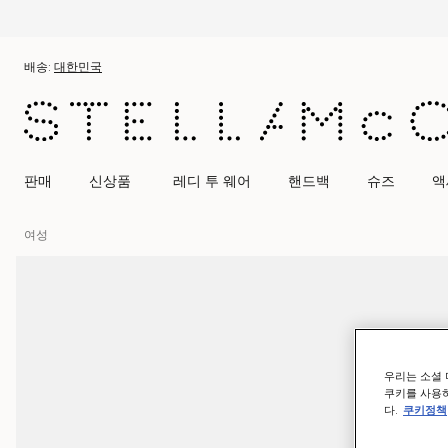
메인 콘텐츠로 건너뛰기
풋터 콘텐츠로 건너뛰기
배송:
대한민국
판매
신상품
레디 투 웨어
핸드백
슈즈
액
여성
우리는 소셜 
쿠키를 사용하
다.
쿠키정책