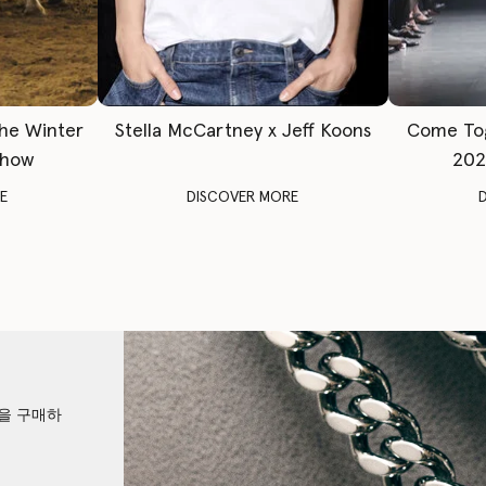
The Winter
Stella McCartney x Jeff Koons
Come To
Show
202
E
DISCOVER MORE
션을 구매하