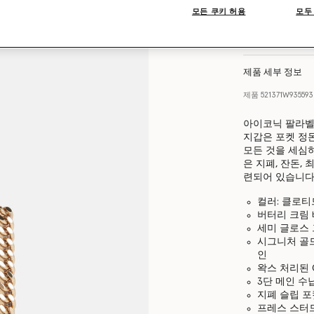
모든 쿠키 허용
모두
Find in store
제품 세부 정보
제품
521371W93559
아이코닉 팔라벨
지갑은 포켓 정돈
모든 것을 세심
은 지폐, 잔돈,
련되어 있습니다
컬러: 클로티
버터리 크림
세미 글로스 
시그니처 골드
인
왁스 처리된 
3단 메인 수
지폐 슬립 포
프레스 스터드