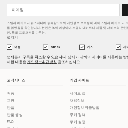
스텔라 매카트니 뉴스레터에 등록함으로써 개인정보 보호정책 내의 스텔라 매카트
니 
를
읽었음을 확인합니다. 본인은 16세 이상이며,스텔라 매카트니 제품 및 서비스와 관련된
인, 특별 프로모션을 다루는…
펼치기
여성
adidas
키즈
지
언제든지 구독을 취소할 수 있습니다. 당사가 귀하의 데이터를 사용하는 방
세한 내용은
개인정보취급방침
참조하십시오.
고객서비스
기업 사이트
배송
사이트 맵
교환
채용정보
반품
개인정보취급방침
반품 생성
쿠키 정책
FAQ
쿠키 설정