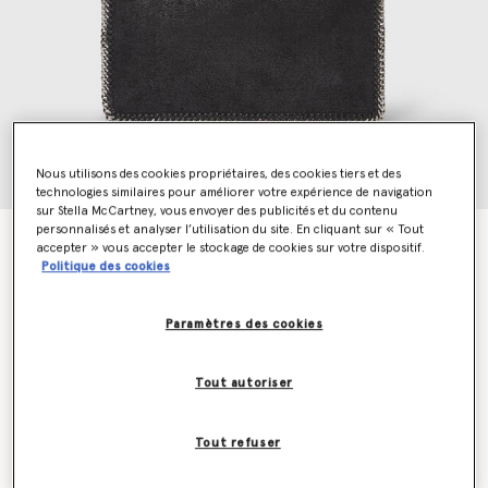
Nous utilisons des cookies propriétaires, des cookies tiers et des
technologies similaires pour améliorer votre expérience de navigation
sur Stella McCartney, vous envoyer des publicités et du contenu
personnalisés et analyser l’utilisation du site. En cliquant sur « Tout
Sac porte epaule Pochette Falabella
accepter » vous accepter le stockage de cookies sur votre dispositif.
€495.00
Politique des cookies
Paramètres des cookies
Couleur
Noir
Tout autoriser
sélectionné
Soyez informé(e) en priorité du retour en stock
Tout refuser
Me prévenir lors du retour en stock