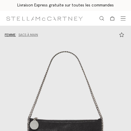
Livraison Express gratuite sur toutes les commandes
Aller au contenu principal
Aller au contenu du bas de page
FEMME
SACS À MAIN