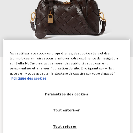
Nous utilisons des cookies propriétaires, des cookies tiers et des
technologies similaires pour améliorer votre expérience de navigation
sur Stella McCartney, vous envoyer des publicités et du contenu
Sac a bandouliere Ryder
personnalisés et analyser l’utilisation du site. En cliquant sur « Tout
€1,295.00
accepter » vous accepter le stockage de cookies sur votre dispositif.
Politique des cookies
Couleur
Chocolat
Paramètres des cookies
sélectionné
Tout autoriser
Soyez informé(e) en priorité du retour en stock
Me prévenir lors du retour en stock
Tout refuser