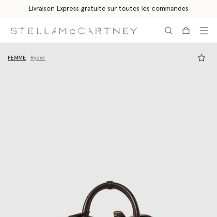
Livraison Express gratuite sur toutes les commandes
Aller au contenu principal
Aller au contenu du bas de page
FEMME
Ryder