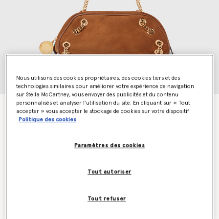
Nous utilisons des cookies propriétaires, des cookies tiers et des
technologies similaires pour améliorer votre expérience de navigation
sur Stella McCartney, vous envoyer des publicités et du contenu
personnalisés et analyser l’utilisation du site. En cliquant sur « Tout
Sac bowling porte epaule Falabella
accepter » vous accepter le stockage de cookies sur votre dispositif.
€995.00
Politique des cookies
Paramètres des cookies
Couleur
Brandy
Tout autoriser
sélectionné
Soyez informé(e) en priorité du retour en stock
Tout refuser
Me prévenir lors du retour en stock