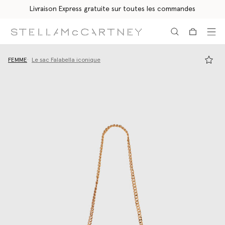
Livraison Express gratuite sur toutes les commandes
Aller au contenu principal
Aller au contenu du bas de page
FEMME
Le sac Falabella iconique