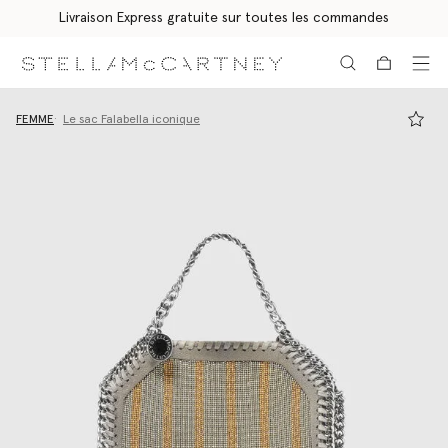
Livraison Express gratuite sur toutes les commandes
Aller au contenu principal
Aller au contenu du bas de page
FEMME
Le sac Falabella iconique