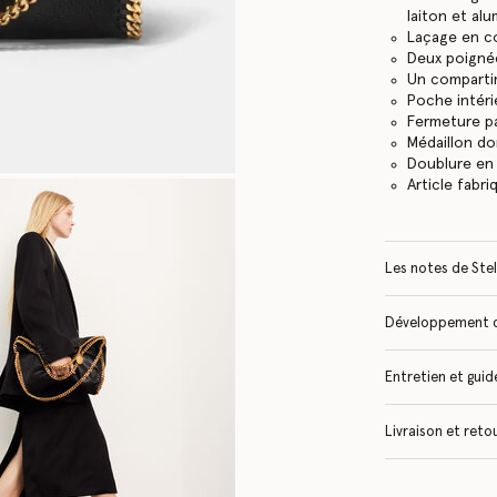
laiton et al
Laçage en co
Deux poignée
Un compartim
Poche intéri
Fermeture p
Médaillon do
Doublure en
Article fabri
Les notes de Stel
Développement 
Entretien et guide
Livraison et reto