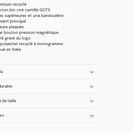
uminium recyclé
ton bio ciré certifié GOTS
s supérieures et une bandoulière
ent principal
eure plaquée
ar bouton pression magnétique
ré gravé du logo
 polyester recyclé à monogramme
qué en Italie
la
durable
 de taille
urs