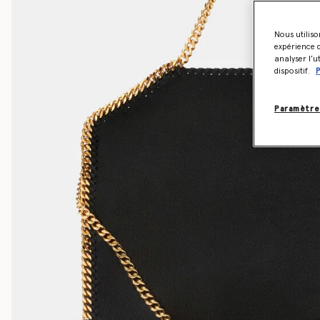
Nous utiliso
expérience d
analyser l’u
dispositif.
P
Paramètre