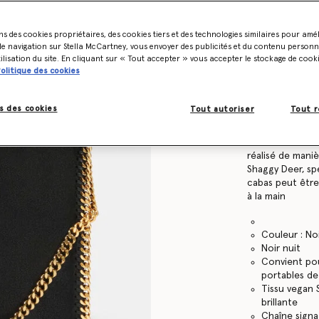
Find in store
ns des cookies propriétaires, des cookies tiers et des technologies similaires pour amé
e navigation sur Stella McCartney, vous envoyer des publicités et du contenu personna
tilisation du site. En cliquant sur « Tout accepter » vous accepter le stockage de cook
olitique des cookies
Détails de l’artic
Article
234387W93
s des cookies
Tout autoriser
Tout r
Souligné par no
ce cabas à raba
réalisé de mani
Shaggy Deer, spé
cabas peut être
à la main
Couleur : No
Noir nuit
Convient pou
portables de
Tissu vegan 
brillante
Chaîne signa