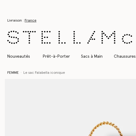
Aller au contenu principal
Aller au contenu du bas de page
Livraison :
France
Nouveautés
Prêt-à-Porter
Sacs à Main
Chaussures
FEMME
Le sac Falabella iconique