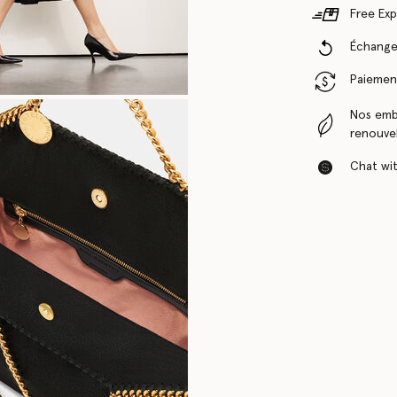
Free Exp
Échanges
Paiement
Nos emba
renouvel
Chat with