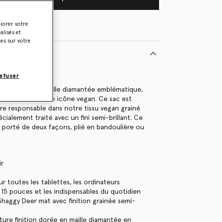
liorer votre
lisés et
ies sur votre
le
551000U
efuser
tre chaîne en maille diamantée emblématique,
t Falabella est une icône vegan. Ce sac est
ère responsable dans notre tissu vegan grainé
cialement traité avec un fini semi-brillant. Ce
 porté de deux façons, plié en bandoulière ou
ir
r toutes les tablettes, les ordinateurs
 15 pouces et les indispensables du quotidien
Shaggy Deer mat avec finition grainée semi-
ture finition dorée en maille diamantée en