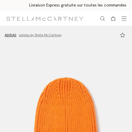
Livraison Express gratuite sur toutes les commandes
Aller au contenu principal
Aller au contenu du bas de page
ADIDAS
adidas by Stella McCartney