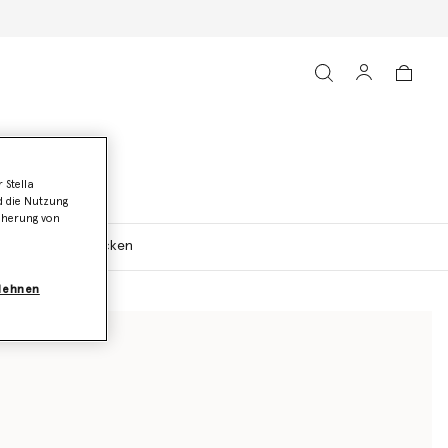
 Stella
d die Nutzung
icherung von
Mäntel & Jacken
blehnen