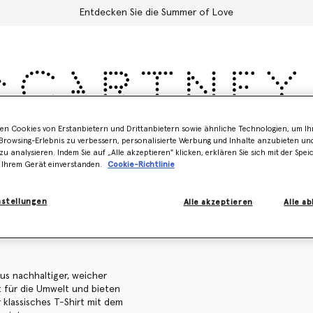
Entdecken Sie die Summer of Love
en Cookies von Erstanbietern und Drittanbietern sowie ähnliche Technologien, um Ihr
Schuhe
Zubehör
Adidas
Kinder
Stella's World
rowsing-Erlebnis zu verbessern, personalisierte Werbung und Inhalte anzubieten un
zu analysieren. Indem Sie auf „Alle akzeptieren" klicken, erklären Sie sich mit der Spe
 Ihrem Gerät einverstanden.
Cookie-Richtlinie
rts
Sweatshirts
Hosen & Shorts
Strickwaren
Hemden
nstellungen
Alle akzeptieren
Alle a
us nachhaltiger, weicher
t für die Umwelt und bieten
lassisches T-Shirt mit dem