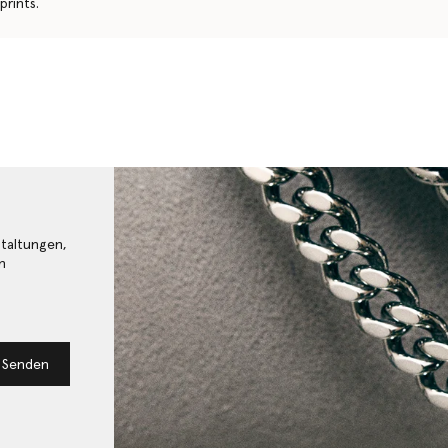
prints.
staltungen,
n
Senden