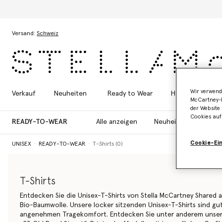
Zum Hauptinhalt
Zum Inhalt der Fußzeile
Versand:
Schweiz
Wir verwend
Verkauf
Neuheiten
Ready to Wear
Handtaschen
McCartney-B
der Website 
Cookies auf
READY-TO-WEAR
Alle anzeigen
Neuheiten
T-Shi
Cookie-Ei
UNISEX
READY-TO-WEAR
T-Shirts (0)
T-Shirts
Entdecken Sie die Unisex-T-Shirts von Stella McCartney Shared a
Bio-Baumwolle. Unsere locker sitzenden Unisex-T-Shirts sind gu
angenehmen Tragekomfort. Entdecken Sie unter anderem unser k