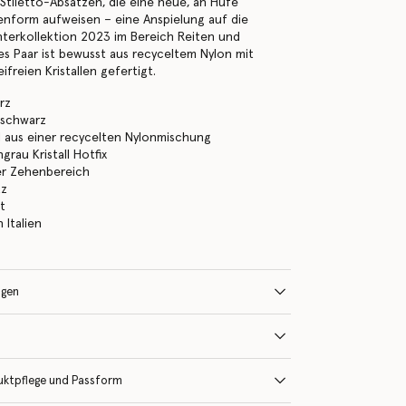
 Stiletto-Absätzen, die eine neue, an Hufe
nform aufweisen – eine Anspielung auf die
nterkollektion 2023 im Bereich Reiten und
s Paar ist bewusst aus recyceltem Nylon mit
ifreien Kristallen gefertigt.
rz
sschwarz
 aus einer recycelten Nylonmischung
grau Kristall Hotfix
r Zehenbereich
tz
rt
n Italien
ngen
uktpflege und Passform