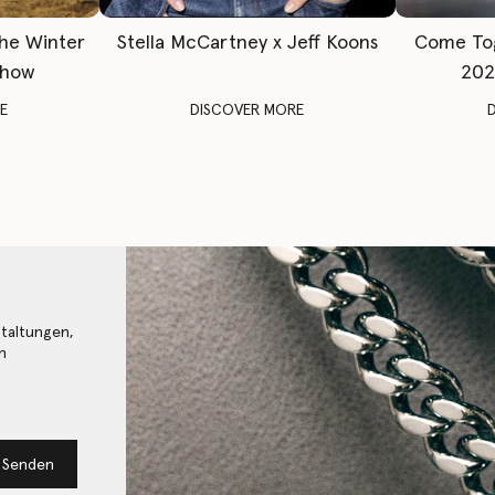
The Winter
Stella McCartney x Jeff Koons
Come To
Show
202
E
DISCOVER MORE
staltungen,
n
Senden