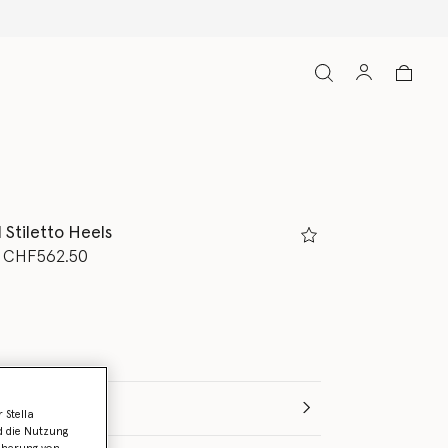
l Stiletto Heels
rt von
bis
CHF562.50
z
Wähle die Größe aus (Italian)
 Stella
d die Nutzung