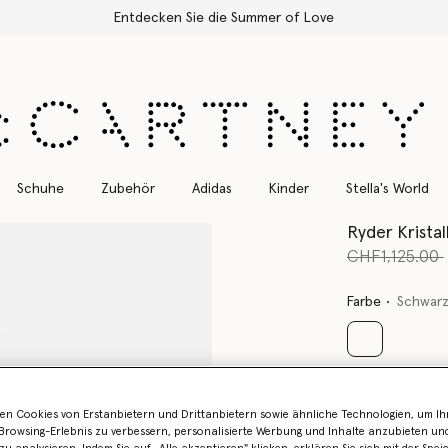
Entdecken Sie die Summer of Love
Schuhe
Zubehör
Adidas
Kinder
Stella's World
Ryder Kristal
Preis reduzie
CHF1,125.00
Farbe
Schwar
ausgewählt
en Cookies von Erstanbietern und Drittanbietern sowie ähnliche Technologien, um Ihr
rowsing-Erlebnis zu verbessern, personalisierte Werbung und Inhalte anzubieten un