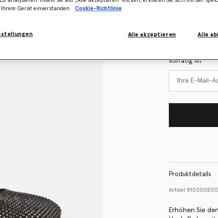
zu analysieren. Indem Sie auf „Alle akzeptieren" klicken, erklären Sie sich mit der Spe
Größentabelle
 Ihrem Gerät einverstanden.
Cookie-Richtlinie
Erfahren Sie 
nstellungen
Alle akzeptieren
Alle a
Lager ist
Benachrichtigen
vorrätig ist
Produktdetails
Artikel
810300E00
Erhöhen Sie de