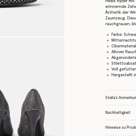
Heels Ryder mit
erinnernde Zehe
Ästhetik der Wi
Zaumzeug. Diese
rauchgrauen, ble
Farbe: Schwa
Mitternacht
Obermaterial
Allover Rauch
Abgerundete
Stilettoabsa
Voll gefütte
Hergestellt i
Stella’s Anmerku
Nachhaltigkeit
Hinweise zu Prod