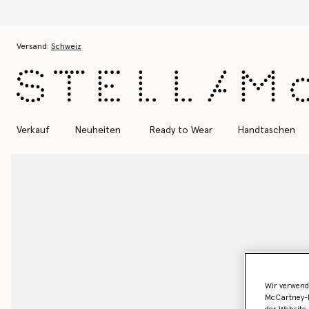
Zum Hauptinhalt
Zum Inhalt der Fußzeile
Versand:
Schweiz
Verkauf
Neuheiten
Ready to Wear
Handtaschen
Wir verwend
McCartney-B