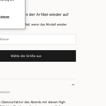
icherung von
als Erstes, wenn der Artikel wieder auf
blehnen
 Sie mich per E-Mail, wenn das Modell wieder
Wähle die Größe aus
1411000
n Glamourfaktor des Abends mit diesen High