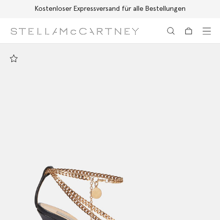
Kostenloser Expressversand für alle Bestellungen
Zum Hauptinhalt
Zum Inhalt der Fußzeile