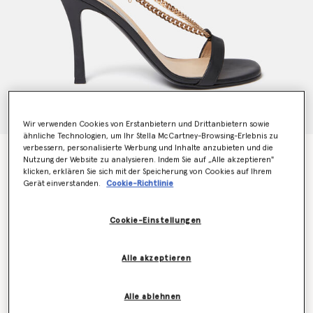
Wir verwenden Cookies von Erstanbietern und Drittanbietern sowie
ähnliche Technologien, um Ihr Stella McCartney-Browsing-Erlebnis zu
verbessern, personalisierte Werbung und Inhalte anzubieten und die
Absatzsandalen Stella 100
Nutzung der Website zu analysieren. Indem Sie auf „Alle akzeptieren"
Preis reduziert von
bis
CHF770.00
CHF539.00
klicken, erklären Sie sich mit der Speicherung von Cookies auf Ihrem
Gerät einverstanden.
Cookie-Richtlinie
Farbe
Schwarz
Cookie-Einstellungen
ausgewählt
Alle akzeptieren
Wähle die Größe aus (Italian)
Alle ablehnen