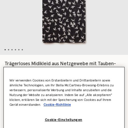
Trägerloses Midikleid aus Netzgewebe mit Tauben-
Print
Preis reduziert von
bis
CHF1,015.00
CHF507.50
Wir verwenden Cookies von Erstanbietern und Drittanbietern sowie
ähnliche Technologien, um Ihr Stella McCartney-Browsing-Erlebnis zu
verbessern, personalisierte Werbung und Inhalte anzubieten und die
Nutzung der Website zu analysieren. Indem Sie auf „Alle akzeptieren"
Farbe
Schwarz/Weiß
klicken, erklären Sie sich mit der Speicherung von Cookies auf Ihrem
Gerät einverstanden.
Cookie-Richtlinie
ausgewählt
Cookie-Einstellungen
Wähle die Größe aus (Italian)