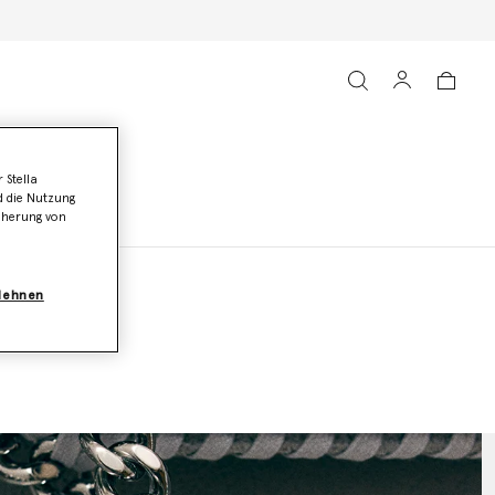
 Stella
d die Nutzung
icherung von
blehnen