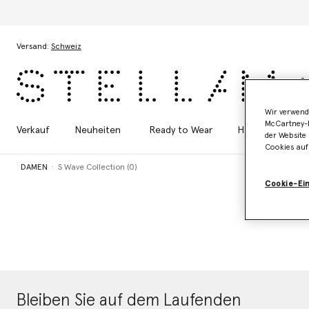
Zum Hauptinhalt
Zum Inhalt der Fußzeile
Versand:
Schweiz
Wir verwend
McCartney-B
Verkauf
Neuheiten
Ready to Wear
Handtaschen
der Website 
Cookies auf
DAMEN
S Wave Collection (0)
Cookie-Ei
Bleiben Sie auf dem Laufenden