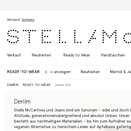
Entdecken Sie die Summer of Love
Zum Hauptinhalt
Zum Inhalt der Fußzeile
Versand:
Schweiz
Verkauf
Neuheiten
Ready to Wear
Handtaschen
READY-TO-WEAR
Alle anzeigen
Neuheiten
Mäntel & J
DAMEN
READY-TO-WEAR
Jeans (26)
Denim
Stella McCartney und Jeans sind ein Synonym – edel und doch lä
Attitüde, generationenübergreifend und absolut Unisex. Unser 
besteht aus nachhaltigen Materialien – bis hin zum Aufnäher au
veganen Alternative zu tierischem Leder auf Apfelbasis gefertigt