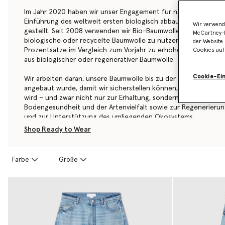
Im Jahr 2020 haben wir unser Engagement für nachhaltige Stof
Einführung des weltweit ersten biologisch abbaubaren Stretc
Wir verwend
gestellt. Seit 2008 verwenden wir Bio-Baumwolle und streben 
McCartney-B
biologische oder recycelte Baumwolle zu nutzen. Bisher ist es 
der Website 
Prozentsätze im Vergleich zum Vorjahr zu erhöhen. Derzeit be
Cookies auf
aus biologischer oder regenerativer Baumwolle.
Cookie-Ei
Wir arbeiten daran, unsere Baumwolle bis zu der Farm zurückve
angebaut wurde, damit wir sicherstellen können, dass sie auf 
wird – und zwar nicht nur zur Erhaltung, sondern zur aktiven V
Bodengesundheit und der Artenvielfalt sowie zur Regenerieru
und zur Unterstützung des umliegenden Ökosystems.
Shop Ready to Wear
Erweitern Sie Ihre Garderobe mit der kultigen Denim-Kollektion
geschnittenen, verkürzten und geraden Hosenbeinen können Si
während Sie mit 70er-Jahre-Schlaghosen und Denim-Looks in D
Farbe
Größe
auffallen. Sie finden alle Modelle weiter unten.