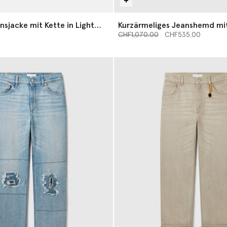
nsjacke mit Kette in Light
Kurzärmeliges Jeanshemd mit
ik
Preis reduziert von
Einsätzen
bis
CHF1,070.00
CHF535.00