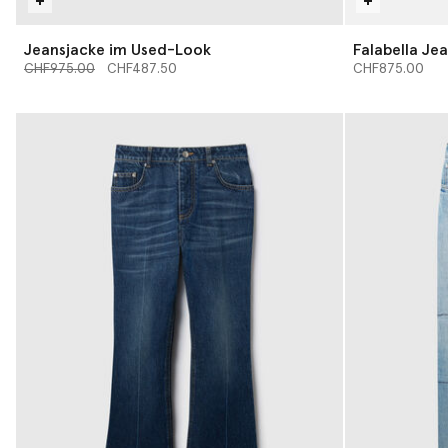
Jeansjacke im Used-Look
Falabella Jea
Preis reduziert von
bis
Washed-Opt
CHF975.00
CHF487.50
CHF875.00