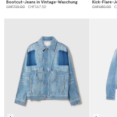
Bootcut-Jeans in Vintage-Waschung
Kick-Flare-J
Preis reduziert von
bis
Preis reduziert
bis
CHF735.00
CHF367.50
CHF680.00
C