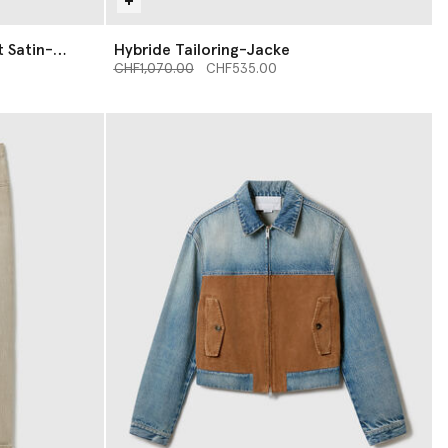
 Satin-
Hybride Tailoring-Jacke
Preis reduziert von
bis
CHF1,070.00
CHF535.00