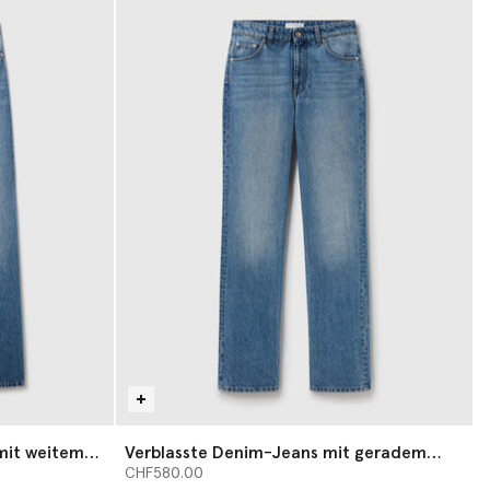
mit weitem
Verblasste Denim-Jeans mit geradem
Bein und mittelhohem Schnitt
CHF580.00