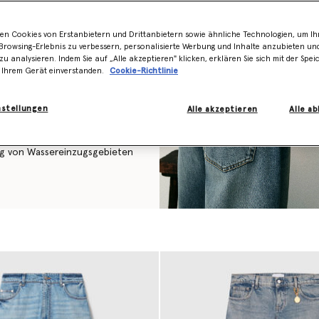
finnovationen mit der
h-Denims unter Beweis
en Cookies von Erstanbietern und Drittanbietern sowie ähnliche Technologien, um Ihr
an, bis 2025 100 %
rowsing-Erlebnis zu verbessern, personalisierte Werbung und Inhalte anzubieten un
uns gelungen, diese
zu analysieren. Indem Sie auf „Alle akzeptieren" klicken, erklären Sie sich mit der Spe
steht unser Denim zu 100 %
 Ihrem Gerät einverstanden.
Cookie-Richtlinie
nstellungen
Alle akzeptieren
Alle a
rfolgen zu können, auf der sie
regenerative Weise angebaut
erbesserung der
ng von Wassereinzugsgebieten
 von Stella. Mit hoch
e Ihren Alltag aufpeppen,
estroyed-Optik definitiv