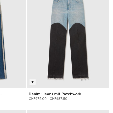
Denim-Jeans mit Patchwork
Preis reduziert von
bis
CHF975.00
CHF487.50