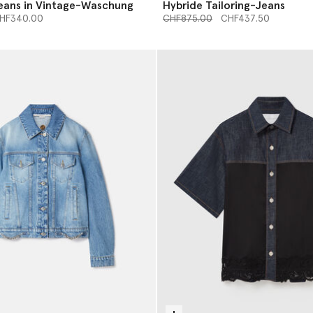
eans in Vintage-Waschung
Hybride Tailoring-Jeans
 von
Preis reduziert von
bis
HF340.00
CHF875.00
CHF437.50