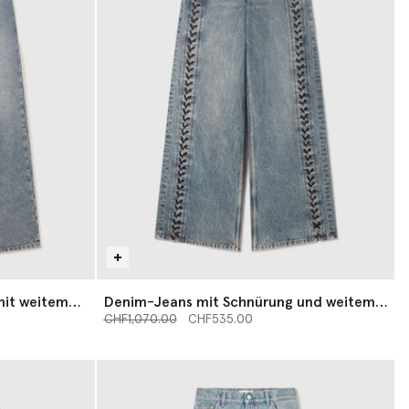
mit weitem
Denim-Jeans mit Schnürung und weitem
Preis reduziert von
Bein
bis
CHF1,070.00
CHF535.00