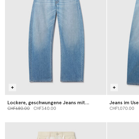
Lockere, geschwungene Jeans mit
Jeans im Us
Preis reduziert von
mittelhoher Taille
bis
lockerer Pas
CHF680.00
CHF340.00
CHF1,070.00