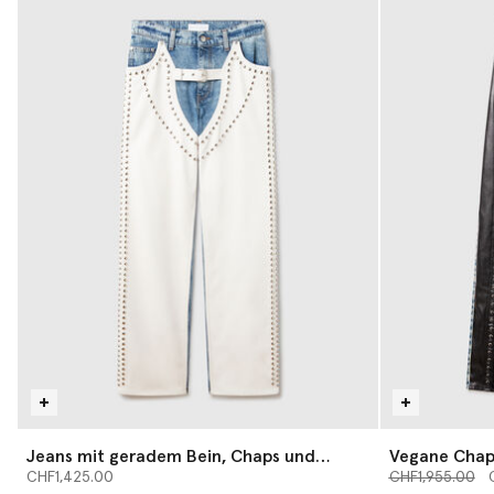
Jeans mit geradem Bein, Chaps und
Vegane Chap
Nieten
Preis reduziert
bis
CHF1,425.00
CHF1,955.00