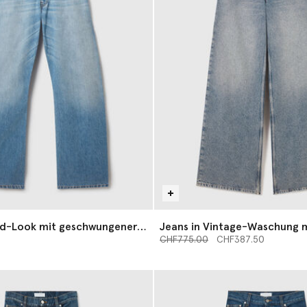
ed-Look mit geschwungener,
Jeans in Vintage-Waschung 
sform
Preis reduziert von
Bein
bis
CHF775.00
CHF387.50