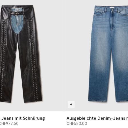
 Jeans mit Schnürung
Ausgebleichte Denim-Jeans 
 von
Bein und hohem Schritt
CHF977.50
CHF580.00