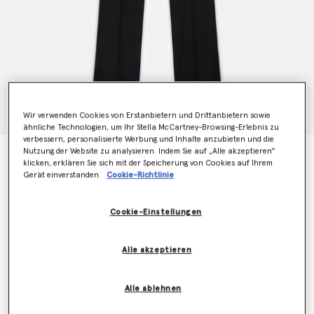
Wir verwenden Cookies von Erstanbietern und Drittanbietern sowie
ähnliche Technologien, um Ihr Stella McCartney-Browsing-Erlebnis zu
verbessern, personalisierte Werbung und Inhalte anzubieten und die
Nutzung der Website zu analysieren. Indem Sie auf „Alle akzeptieren"
Hose mit sehr niedriger Taille und Diamant Stern
klicken, erklären Sie sich mit der Speicherung von Cookies auf Ihrem
CHF2,080.00
Gerät einverstanden.
Cookie-Richtlinie
Cookie-Einstellungen
Farbe
Schwarz
Alle akzeptieren
ausgewählt
Alle ablehnen
Wähle die Größe aus (Italian)