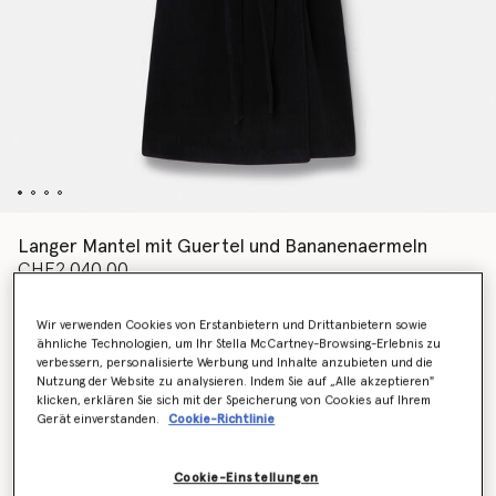
Langer Mantel mit Guertel und Bananenaermeln
CHF2,040.00
Wir verwenden Cookies von Erstanbietern und Drittanbietern sowie
ähnliche Technologien, um Ihr Stella McCartney-Browsing-Erlebnis zu
Farbe
Schwarz
verbessern, personalisierte Werbung und Inhalte anzubieten und die
Nutzung der Website zu analysieren. Indem Sie auf „Alle akzeptieren"
klicken, erklären Sie sich mit der Speicherung von Cookies auf Ihrem
ausgewählt
Gerät einverstanden.
Cookie-Richtlinie
Wähle die Größe aus (Italian)
Cookie-Einstellungen