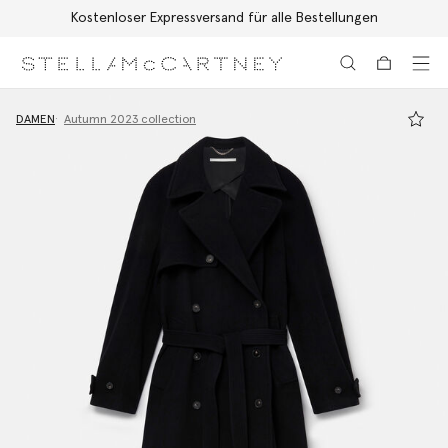
Kostenloser Expressversand für alle Bestellungen
Zum Hauptinhalt
Zum Inhalt der Fußzeile
DAMEN
Autumn 2023 collection