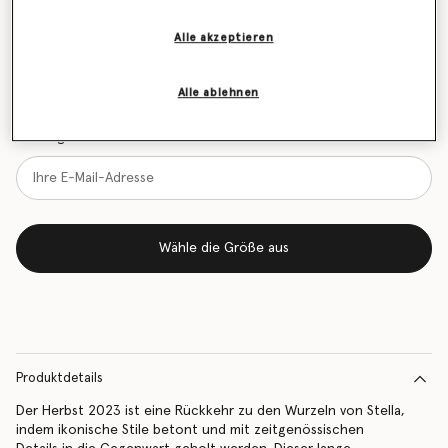
Größentabelle
Alle akzeptieren
Erfahren Sie als Erstes, wenn der Artikel wieder auf
Lager ist
Alle ablehnen
Benachrichtigen Sie mich per E-Mail, wenn das Modell wieder
vorrätig ist
Wähle die Größe aus
Produktdetails
Der Herbst 2023 ist eine Rückkehr zu den Wurzeln von Stella,
indem ikonische Stile betont und mit zeitgenössischen