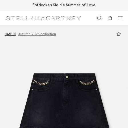
Entdecken Sie die Summer of Love
Zum Hauptinhalt
Zum Inhalt der Fußzeile
DAMEN
Autumn 2023 collection