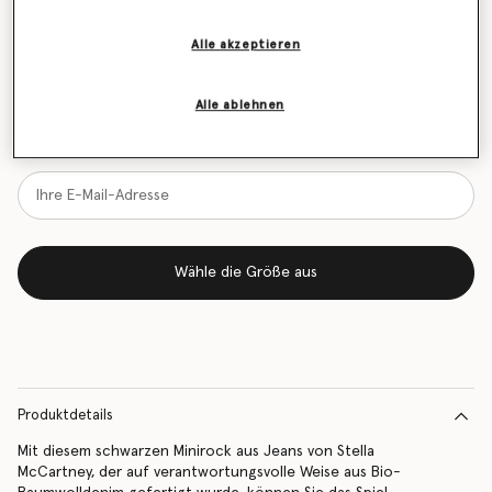
Größentabelle
Alle akzeptieren
Erfahren Sie als Erstes, wenn der Artikel wieder auf
Lager ist
Alle ablehnen
Benachrichtigen Sie mich per E-Mail, wenn das Modell wieder
vorrätig ist
Wähle die Größe aus
Produktdetails
Mit diesem schwarzen Minirock aus Jeans von Stella
McCartney, der auf verantwortungsvolle Weise aus Bio-