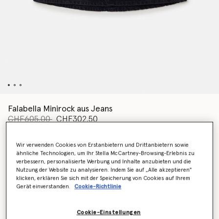
Falabella Minirock aus Jeans
Preis reduziert von
bis
CHF605.00
CHF302.50
Wir verwenden Cookies von Erstanbietern und Drittanbietern sowie
Farbe
Schwarz
ähnliche Technologien, um Ihr Stella McCartney-Browsing-Erlebnis zu
verbessern, personalisierte Werbung und Inhalte anzubieten und die
Nutzung der Website zu analysieren. Indem Sie auf „Alle akzeptieren"
klicken, erklären Sie sich mit der Speicherung von Cookies auf Ihrem
ausgewählt
Gerät einverstanden.
Cookie-Richtlinie
Wähle die Größe aus
Cookie-Einstellungen