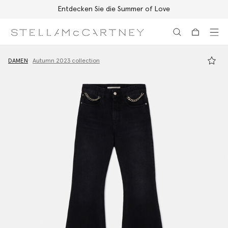
Entdecken Sie die Summer of Love
Zum Hauptinhalt
Zum Inhalt der Fußzeile
DAMEN
Autumn 2023 collection