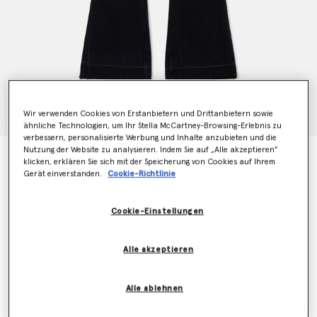
Wir verwenden Cookies von Erstanbietern und Drittanbietern sowie
ähnliche Technologien, um Ihr Stella McCartney-Browsing-Erlebnis zu
verbessern, personalisierte Werbung und Inhalte anzubieten und die
Nutzung der Website zu analysieren. Indem Sie auf „Alle akzeptieren"
Falabella Jeans mit ausgestelltem Bein
klicken, erklären Sie sich mit der Speicherung von Cookies auf Ihrem
Preis reduziert von
bis
CHF710.00
CHF355.00
Gerät einverstanden.
Cookie-Richtlinie
Cookie-Einstellungen
Farbe
Schwarz
Alle akzeptieren
ausgewählt
Alle ablehnen
Wähle die Größe aus