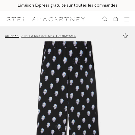
Livraison Express gratuite sur toutes les commandes
Aller au contenu principal
Aller au contenu du bas de page
UNISEXE
STELLA MCCARTNEY + SORAYAMA