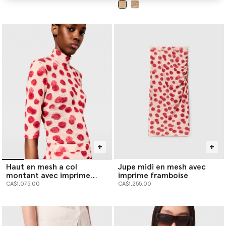
sélectionné
Haut en mesh a col
Jupe midi en mesh avec
montant avec imprime
imprime framboise
framboise
CA$1,075.00
CA$1,255.00