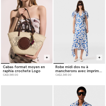
Cabas format moyen en
Robe midi dos nu à
raphia crochete Logo
mancherons avec imprime
marguerite
CA$1,545.00
CA$2,345.00