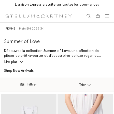
Livraison Express gratuite sur toutes les commandes
Aller au contenu principal
Aller au contenu du bas de page
FEMME
Plein Été 2025 (44)
Summer of Love
Découvrez la collection Summer of Love, une sélection de
pièces de prêt-à-porter et d'accessoires de luxe vegan et
durables parfaits pour les beaux jours, fabriqués à partir de
Lire plus
matières 100% respectueuses de l’environnement par des artisans
chevronnés. Elle est le reflet de l’engagement de Stella
Shop New Arrivals
McCartney en faveur du savoir-faire artisanal et de l'allégresse
des vacances.
Filtrer
Trier