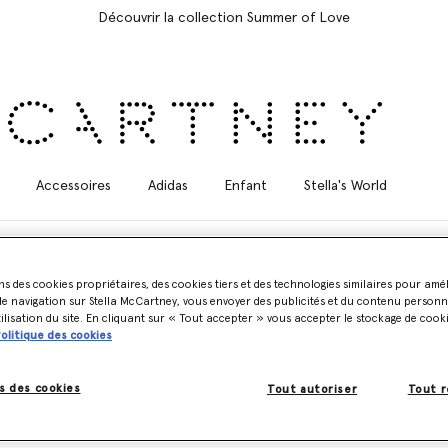
Découvrir la collection Summer of Love
Accessoires
Adidas
Enfant
Stella's World
ns des cookies propriétaires, des cookies tiers et des technologies similaires pour amé
e navigation sur Stella McCartney, vous envoyer des publicités et du contenu personna
tilisation du site. En cliquant sur « Tout accepter » vous accepter le stockage de cook
olitique des cookies
 alternative au cuir animal à base de raisin - un matériau qui incarne
ves. Fabriqué à partir des sous-produits vinicoles de Veuve Clicquot, le 
s le cadre de notre collection Été 2024.
s des cookies
Tout autoriser
Tout r