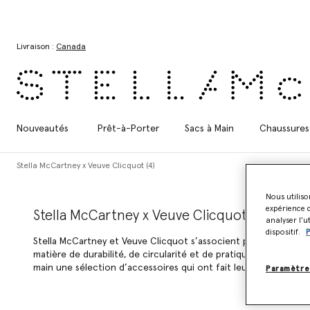
Aller au contenu principal
Aller au contenu du bas de page
Livraison :
Canada
Nouveautés
Prêt-à-Porter
Sacs à Main
Chaussures
Stella McCartney x Veuve Clicquot (4)
Nous utiliso
expérience d
Stella McCartney x Veuve Clicquot
analyser l’u
dispositif.
P
Stella McCartney et Veuve Clicquot s’associent pour lancer une
matière de durabilité, de circularité et de pratiques régénérati
main une sélection d’accessoires qui ont fait leurs débuts dan
Paramètre