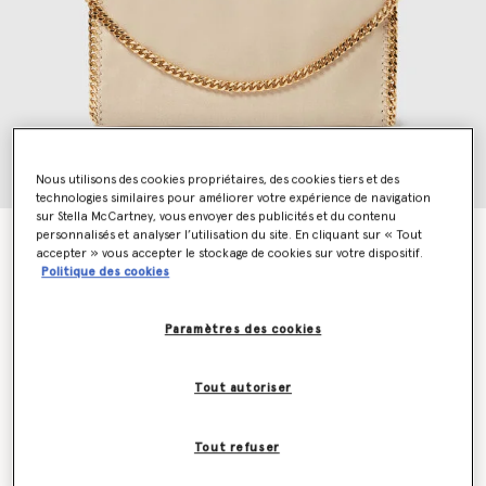
Nous utilisons des cookies propriétaires, des cookies tiers et des
technologies similaires pour améliorer votre expérience de navigation
sur Stella McCartney, vous envoyer des publicités et du contenu
personnalisés et analyser l’utilisation du site. En cliquant sur « Tout
Cabas a rabat Falabella
accepter » vous accepter le stockage de cookies sur votre dispositif.
CA$1,990.00
Politique des cookies
Paramètres des cookies
Couleur
Butter Cream
Tout autoriser
sélectionné
Tout refuser
Ajouter au panier