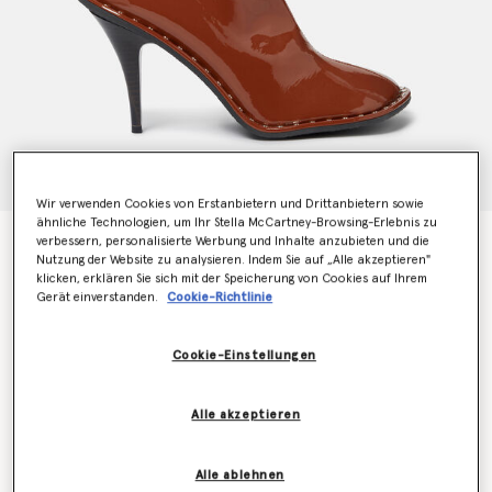
Wir verwenden Cookies von Erstanbietern und Drittanbietern sowie
ähnliche Technologien, um Ihr Stella McCartney-Browsing-Erlebnis zu
Ryder Lackierte Stiletto-Stiefel
verbessern, personalisierte Werbung und Inhalte anzubieten und die
Nutzung der Website zu analysieren. Indem Sie auf „Alle akzeptieren"
Preis reduziert von
bis
€895.00
€537.00
klicken, erklären Sie sich mit der Speicherung von Cookies auf Ihrem
Gerät einverstanden.
Cookie-Richtlinie
Farbe
Tan
Cookie-Einstellungen
ausgewählt
Alle akzeptieren
Wähle die Größe aus (Italian)
Alle ablehnen