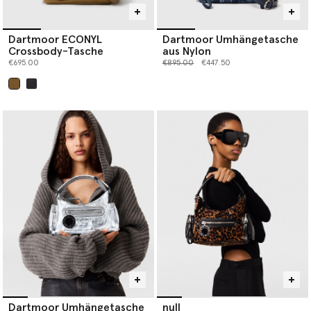
Dartmoor ECONYL
Dartmoor Umhängetasche
Crossbody-Tasche
aus Nylon
Preis reduziert von
bis
€695.00
€895.00
€447.50
ausgewählt
Dartmoor Umhängetasche
null