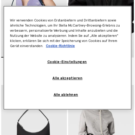
Wir verwenden Cookies von Erstanbietern und Drittanbietern sowie
ähnliche Technologien, um Ihr Stella McCartney-Browsing-Erlebnis zu
verbessern, personalisierte Werbung und Inhalte anzubieten und die
Nutzung der Website zu analysieren. Indem Sie auf „Alle akzeptieren"
klicken, erklären Sie sich mit der Speicherung von Cookies auf Ihrem
Gerät einverstanden.
Cookie-Richtlinie
Dartmoor Schultertasche
Dartmoor ECONYL
Cookie-Einstellungen
aus Denim
Crossbody-Kameratasche
Preis reduziert von
bis
€995.00
€497.50
€595.00
Alle akzeptieren
Alle ablehnen