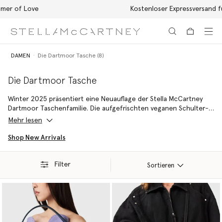
Kostenloser Expressversand für alle Bestellungen
Zum Hauptinhalt
Zum Inhalt der Fußzeile
DAMEN
Die Dartmoor Tasche (8)
Die Dartmoor Tasche
Winter 2025 präsentiert eine Neuauflage der Stella McCartney
Dartmoor Taschenfamilie. Die aufgefrischten veganen Schulter-
und Umhängetaschenmodelle, die erstmals als Teil der
Mehr lesen
Herbstkollektion 2007 vorgestellt wurden, modernisieren
verspielt die Nostalgie aus den Nullerjahren mit einem
Shop New Arrivals
funktionalen Design mit mehreren Fächern.
Filter
Sortieren