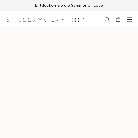
Entdecken Sie die Summer of Love
Zum Hauptinhalt
Zum Inhalt der Fußzeile