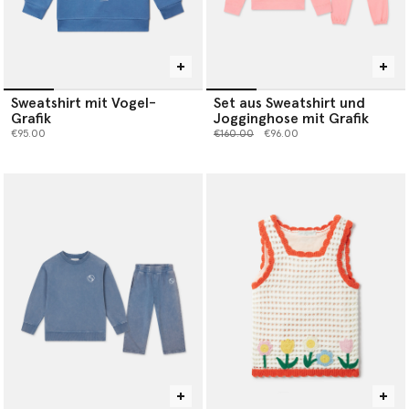
Sweatshirt mit Vogel-
Set aus Sweatshirt und
Grafik
Jogginghose mit Grafik
Preis reduziert von
bis
€95.00
€160.00
€96.00