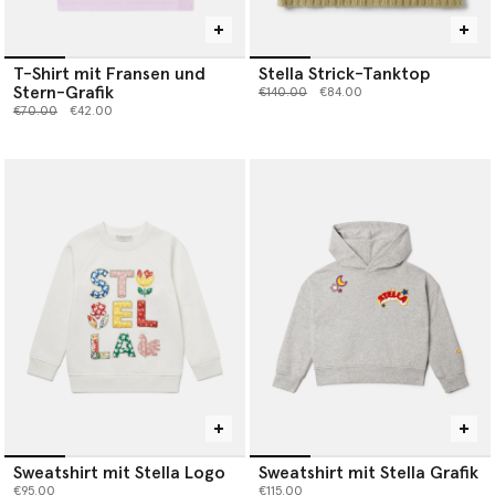
T-Shirt mit Fransen und
Stella Strick-Tanktop
Stern-Grafik
Preis reduziert von
bis
€140.00
€84.00
Preis reduziert von
bis
€70.00
€42.00
Sweatshirt mit Stella Logo
Sweatshirt mit Stella Grafik
€95.00
€115.00