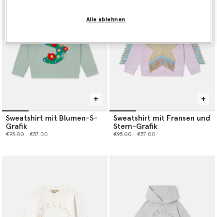
Alle ablehnen
Sweatshirt mit Blumen-S-
Sweatshirt mit Fransen und
Grafik
Stern-Grafik
Preis reduziert von
bis
Preis reduziert von
bis
€95.00
€57.00
€95.00
€57.00