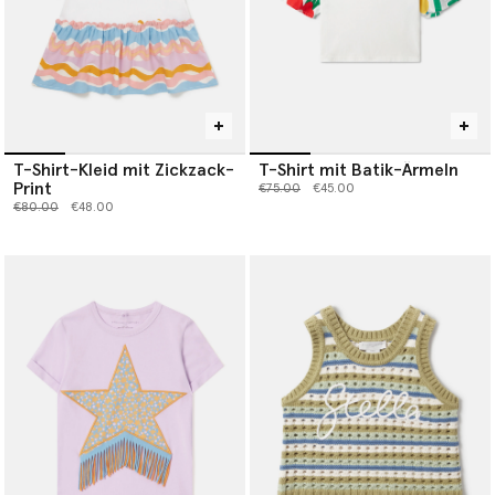
T-Shirt-Kleid mit Zickzack-
T-Shirt mit Batik-Ärmeln
Print
Preis reduziert von
bis
€75.00
€45.00
Preis reduziert von
bis
€80.00
€48.00