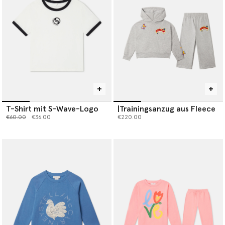
T-Shirt mit S-Wave-Logo
|Trainingsanzug aus Fleece
Preis reduziert von
bis
€60.00
€36.00
€220.00