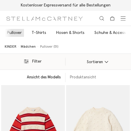
Kostenloser Expressversand für alle Bestellungen
Zum Hauptinhalt
Zum Inhalt der Fußzeile
Pullover
T-Shirts
Hosen & Shorts
Schuhe & Accessoir
KINDER
Mädchen
Pullover (51)
Filter
Sortieren
Ansicht des Modells
Produktansicht