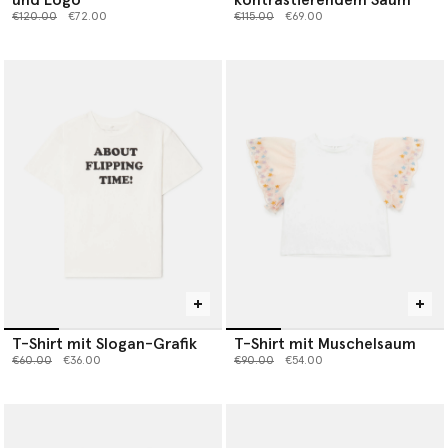
und Logo
kontrastierendem Saum
Preis reduziert von
bis
Preis reduziert von
bis
€120.00
€72.00
€115.00
€69.00
T-Shirt mit Slogan-Grafik
T-Shirt mit Muschelsaum
Preis reduziert von
bis
Preis reduziert von
bis
€60.00
€36.00
€90.00
€54.00