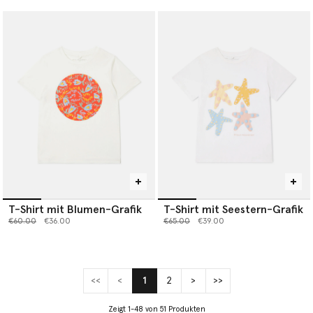
T-Shirt mit Blumen-Grafik
T-Shirt mit Seestern-Grafik
Preis reduziert von
bis
Preis reduziert von
bis
€60.00
€36.00
€65.00
€39.00
<<
<
1
2
>
>>
(current)
Zeigt 1-48 von 51 Produkten