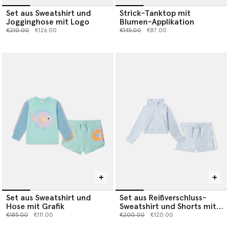
Set aus Sweatshirt und
Strick-Tanktop mit
Jogginghose mit Logo
Blumen-Applikation
Preis reduziert von
bis
Preis reduziert von
bis
€210.00
€126.00
€145.00
€87.00
Set aus Sweatshirt und
Set aus Reißverschluss-
Hose mit Grafik
Sweatshirt und Shorts mit
Logo
Preis reduziert von
bis
Preis reduziert von
bis
€185.00
€111.00
€200.00
€120.00