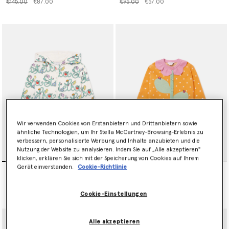
Preis reduziert von
bis
Preis reduziert von
bis
€145.00
€87.00
€95.00
€57.00
Wir verwenden Cookies von Erstanbietern und Drittanbietern sowie
ähnliche Technologien, um Ihr Stella McCartney-Browsing-Erlebnis zu
verbessern, personalisierte Werbung und Inhalte anzubieten und die
Nutzung der Website zu analysieren. Indem Sie auf „Alle akzeptieren"
klicken, erklären Sie sich mit der Speicherung von Cookies auf Ihrem
Gerät einverstanden.
Cookie-Richtlinie
Kapuzenpullover mit
Floraler Cardigan aus
Reissverschluss und Stella
Haekelstrick
Ranken
Preis reduziert von
bis
Preis reduziert von
bis
€115.00
€69.00
€155.00
€93.00
Cookie-Einstellungen
Alle akzeptieren