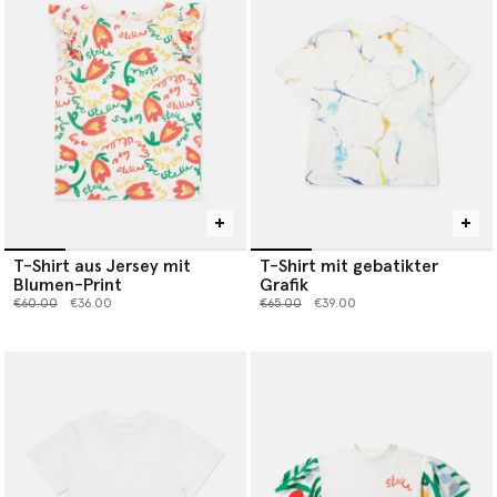
T-Shirt aus Jersey mit
T-Shirt mit gebatikter
Blumen-Print
Grafik
Preis reduziert von
bis
Preis reduziert von
bis
€60.00
€36.00
€65.00
€39.00