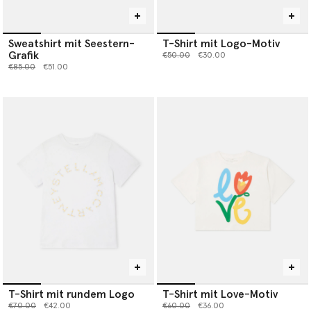
Sweatshirt mit Seestern-
T-Shirt mit Logo-Motiv
Grafik
Preis reduziert von
bis
€50.00
€30.00
Preis reduziert von
bis
€85.00
€51.00
T-Shirt mit rundem Logo
T-Shirt mit Love-Motiv
Preis reduziert von
bis
Preis reduziert von
bis
€70.00
€42.00
€60.00
€36.00