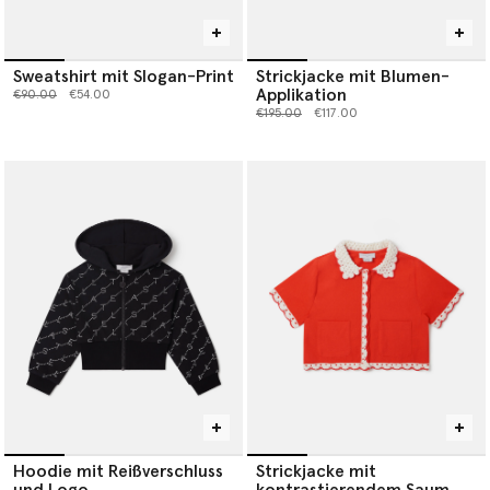
Sweatshirt mit Slogan-Print
Strickjacke mit Blumen-
Applikation
Preis reduziert von
bis
€90.00
€54.00
Preis reduziert von
bis
€195.00
€117.00
Hoodie mit Reißverschluss
Strickjacke mit