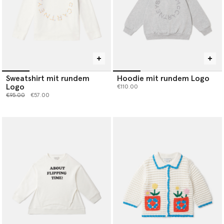
Sweatshirt mit rundem
Hoodie mit rundem Logo
Logo
€110.00
Preis reduziert von
bis
€95.00
€57.00