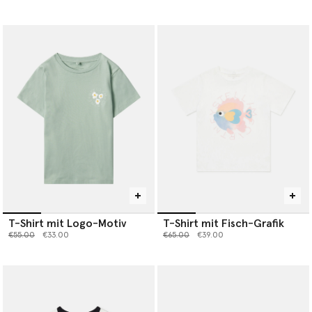
T-Shirt mit Logo-Motiv
T-Shirt mit Fisch-Grafik
Preis reduziert von
bis
Preis reduziert von
bis
€55.00
€33.00
€65.00
€39.00