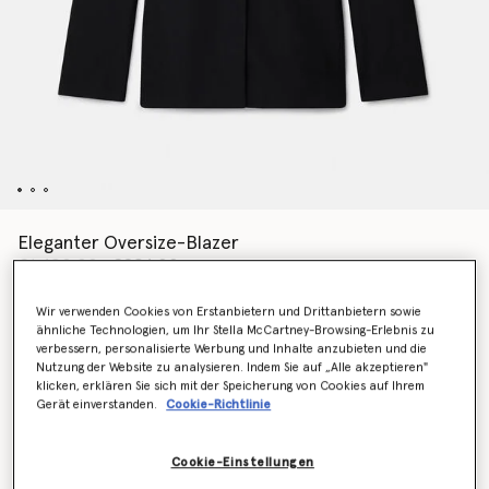
Eleganter Oversize-Blazer
Preis reduziert von
bis
€1,490.00
€894.00
Wir verwenden Cookies von Erstanbietern und Drittanbietern sowie
ähnliche Technologien, um Ihr Stella McCartney-Browsing-Erlebnis zu
Farbe
Schwarz
verbessern, personalisierte Werbung und Inhalte anzubieten und die
Nutzung der Website zu analysieren. Indem Sie auf „Alle akzeptieren"
klicken, erklären Sie sich mit der Speicherung von Cookies auf Ihrem
ausgewählt
Gerät einverstanden.
Cookie-Richtlinie
Wähle die Größe aus (Italian)
Cookie-Einstellungen