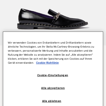
Wir verwenden Cookies von Erstanbietern und Drittanbietern sowie
ähnliche Technologien, um Ihr Stella McCartney-Browsing-Erlebnis zu
verbessern, personalisierte Werbung und Inhalte anzubieten und die
Falabella Loafers
Nutzung der Website zu analysieren. Indem Sie auf „Alle akzeptieren"
Preis reduziert von
bis
€695.00
€417.00
klicken, erklären Sie sich mit der Speicherung von Cookies auf Ihrem
Gerät einverstanden.
Cookie-Richtlinie
Farbe
Schwarz
Cookie-Einstellungen
ausgewählt
Alle akzeptieren
Wähle die Größe aus (Italian)
Alle ablehnen