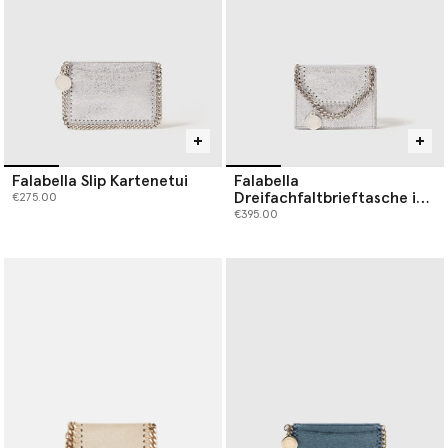
Falabella Slip Kartenetui
Falabella
Dreifachfaltbrieftasche in
€275.00
Metallic-Optik
€395.00