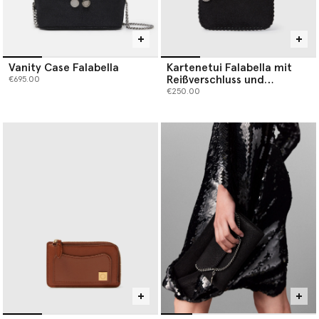
Vanity Case Falabella
Kartenetui Falabella mit
Reißverschluss und
€695.00
Schlüsselanhänger
€250.00