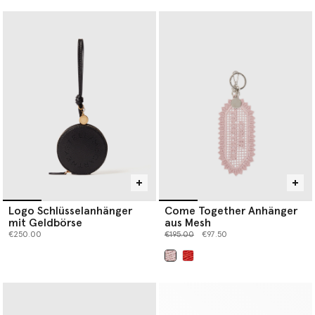
Logo Schlüsselanhänger
Come Together Anhänger
mit Geldbörse
aus Mesh
Preis reduziert von
bis
€250.00
€195.00
€97.50
ausgewählt