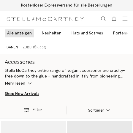
Kostenloser Expressversand für alle Bestellungen
Zum Hauptinhalt
Zum Inhalt der Fußzeile
Alle anzeigen
Neuheiten
Hats and Scarves
Portemonn
DAMEN
ZUBEHÖR (133)
Accessories
Stella McCartney entire range of vegan accessories are cruelty-
free down to the glue – handcrafted in Italy from pioneering
materials innovations that do
Mehr lesen
Ideal for gifting yourself or a fellow eco-warrior, all Stella
Shop New Arrivals
McCartney luxury accessories are 100% cruelty-free. From the
iconic Falabella to the contemporary Ryder, each silhouette is
Filter
handcrafted by artisans in Italy using conscious materials that
Sortieren
have the same feel and durability as animal leather, with none of
the cruelty. They are not only inspired by nature but designed to
protect it.