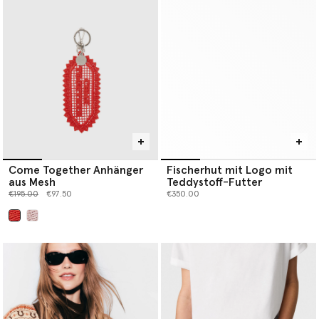
Come Together Anhänger
Fischerhut mit Logo mit
aus Mesh
Teddystoff-Futter
Preis reduziert von
bis
€195.00
€97.50
€350.00
ausgewählt