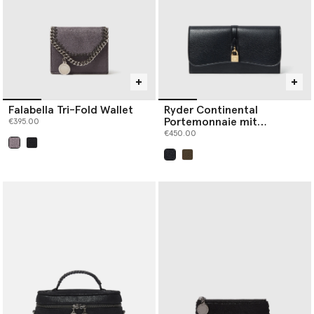
Falabella Tri-Fold Wallet
Ryder Continental
Portemonnaie mit
€395.00
Umschlag
€450.00
ausgewählt
ausgewählt