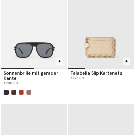
Our iconic Falabella is the original vegan luxury handbag. Each
member of the Falabella family, from
designer totes
and
crossbodies to wallets and card holders, is thoughtfully
constructed by artisans using next-gen material innovations,
creating the instantly recognisable silhouette we know and love.
Baseball caps are crafted from organic cotton canvas, while soft,
knitted beanie hats and scarves are spun from RWS-certified
wool, recycled cashmere and RAS-certified alpaca yarn.
Shop Stella McCartney’s luxury designer
handbags
,
wallets
,
scarves
,
belts
and more women’s accessories below.
Sonnenbrille mit gerader
Falabella Slip Kartenetui
Kante
€275.00
€280.00
ausgewählt