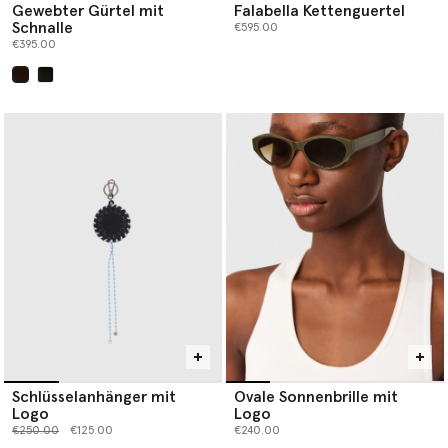
Gewebter Gürtel mit
Falabella Kettenguertel
Schnalle
€595.00
€395.00
ausgewählt
Schlüsselanhänger mit
Ovale Sonnenbrille mit
Logo
Logo
Preis reduziert von
bis
€250.00
€125.00
€240.00