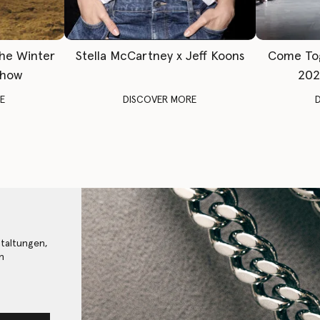
The Winter
Stella McCartney x Jeff Koons
Come To
Show
202
E
DISCOVER MORE
staltungen,
n