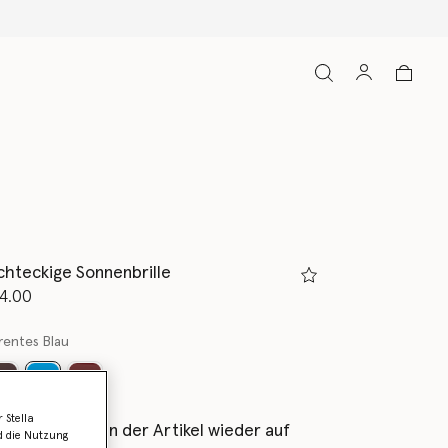
chteckige Sonnenbrille
rt von
4.00
rentes Blau
ausgewählt
 Stella
als Erstes, wenn der Artikel wieder auf
d die Nutzung