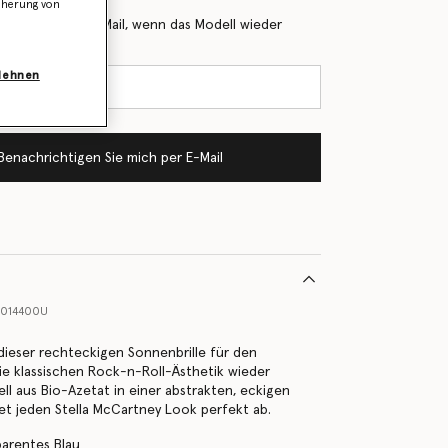
icherung von
 Sie mich per E-Mail, wenn das Modell wieder
blehnen
Benachrichtigen Sie mich per E-Mail
0014400U
 dieser rechteckigen Sonnenbrille für den
e klassischen Rock-n-Roll-Ästhetik wieder
ell aus Bio-Azetat in einer abstrakten, eckigen
et jeden Stella McCartney Look perfekt ab.
parentes Blau