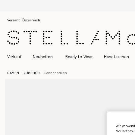
Zum Hauptinhalt
Zum Inhalt der Fußzeile
Versand:
Österreich
Verkauf
Neuheiten
Ready to Wear
Handtaschen
DAMEN
ZUBEHÖR
Sonnenbrillen
Wir verwend
McCartney-B