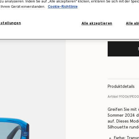
Lager ist
zu analysieren. Indem Sie auf „Alle akzeptieren" klicken, erklären Sie sich mit der Spe
 Ihrem Gerät einverstanden.
Cookie-Richtlinie
Benachrichtigen
vorrätig ist
nstellungen
Alle akzeptieren
Alle a
Produktdetails
Artikel
910061PE0
Greifen Sie mit
Sommer 2024 di
auf. Dieses Mod
Silhouette rund
Farbe: Trans