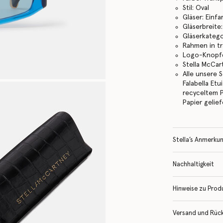
Stil: Oval
Gläser: Einfa
Gläserbreite
Gläserkatego
Rahmen in t
Logo-Knopfd
Stella McCa
Alle unsere 
Falabella Et
recyceltem 
Papier gelief
Stella’s Anmerku
Nachhaltigkeit
Hinweise zu Prod
Versand und Rüc