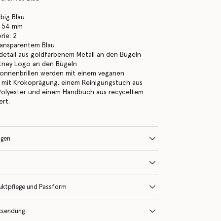
rbig Blau
: 54 mm
rie: 2
ransparentem Blau
etail aus goldfarbenem Metall an den Bügeln
rtney Logo an den Bügeln
Sonnenbrillen werden mit einem veganen
ui mit Krokoprägung, einem Reinigungstuch aus
Polyester und einem Handbuch aus recyceltem
ert.
ngen
uktpflege und Passform
ksendung