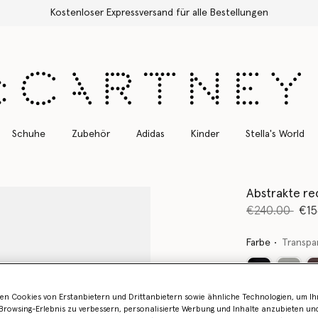
Kostenloser Expressversand für alle Bestellungen
Schuhe
Zubehör
Adidas
Kinder
Stella's World
Abstrakte re
Preis reduzie
bis
€240.00
€15
Farbe
Transpa
en Cookies von Erstanbietern und Drittanbietern sowie ähnliche Technologien, um Ihr
Erfahren Sie 
rowsing-Erlebnis zu verbessern, personalisierte Werbung und Inhalte anzubieten un