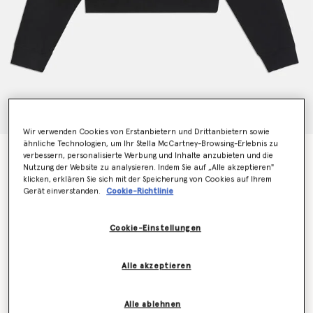
Wir verwenden Cookies von Erstanbietern und Drittanbietern sowie
ähnliche Technologien, um Ihr Stella McCartney-Browsing-Erlebnis zu
Stella McCartney 2001. Kapuzenpullover
verbessern, personalisierte Werbung und Inhalte anzubieten und die
Nutzung der Website zu analysieren. Indem Sie auf „Alle akzeptieren"
€495.00
klicken, erklären Sie sich mit der Speicherung von Cookies auf Ihrem
Gerät einverstanden.
Cookie-Richtlinie
Farbe
Schwarz
Cookie-Einstellungen
ausgewählt
Alle akzeptieren
Wähle die Größe aus (Italian)
Alle ablehnen