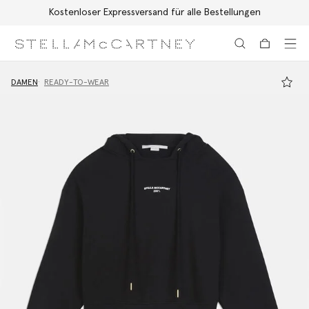
Kostenloser Expressversand für alle Bestellungen
Zum Hauptinhalt
Zum Inhalt der Fußzeile
DAMEN
READY-TO-WEAR