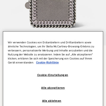
Wir verwenden Cookies von Erstanbietern und Drittanbietern sowie
ähnliche Technologien, um Ihr Stella McCartney-Browsing-Erlebnis zu
verbessern, personalisierte Werbung und Inhalte anzubieten und die
Kleines Portemonnaie Falabella mit Ueberschlag
Nutzung der Website zu analysieren. Indem Sie auf „Alle akzeptieren"
€375.00
klicken, erklären Sie sich mit der Speicherung von Cookies auf Ihrem
Gerät einverstanden.
Cookie-Richtlinie
Farbe
Grey
Cookie-Einstellungen
ausgewählt
Alle akzeptieren
Erfahren Sie als Erstes, wenn der Artikel wieder auf
Lager ist
Alle ablehnen
Benachrichtigen Sie mich per E-Mail, wenn das Modell wieder