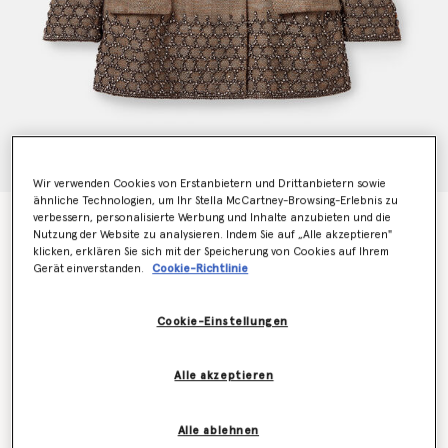
Wir verwenden Cookies von Erstanbietern und Drittanbietern sowie
ähnliche Technologien, um Ihr Stella McCartney-Browsing-Erlebnis zu
verbessern, personalisierte Werbung und Inhalte anzubieten und die
Crystal Cage Oversized Blazer
Nutzung der Website zu analysieren. Indem Sie auf „Alle akzeptieren"
€4,500.00
klicken, erklären Sie sich mit der Speicherung von Cookies auf Ihrem
Gerät einverstanden.
Cookie-Richtlinie
Farbe
Beigefarbener Tweed
Cookie-Einstellungen
ausgewählt
Alle akzeptieren
Wähle die Größe aus (Italian)
Alle ablehnen