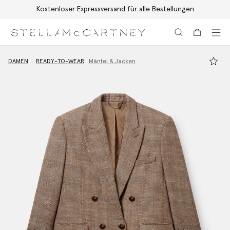
Kostenloser Expressversand für alle Bestellungen
Zum Hauptinhalt
Zum Inhalt der Fußzeile
DAMEN
READY-TO-WEAR
Mäntel & Jacken