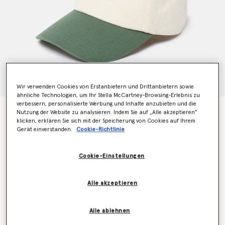
Wir verwenden Cookies von Erstanbietern und Drittanbietern sowie
ähnliche Technologien, um Ihr Stella McCartney-Browsing-Erlebnis zu
verbessern, personalisierte Werbung und Inhalte anzubieten und die
SOS Embroidered Baseball Cap
Nutzung der Website zu analysieren. Indem Sie auf „Alle akzeptieren"
Preis reduziert von
bis
klicken, erklären Sie sich mit der Speicherung von Cookies auf Ihrem
€250.00
€175.00
Gerät einverstanden.
Cookie-Richtlinie
Cookie-Einstellungen
Farbe
Dünenbeige/Amazonasgrün
Alle akzeptieren
ausgewählt
Wähle die Größe aus
Alle ablehnen