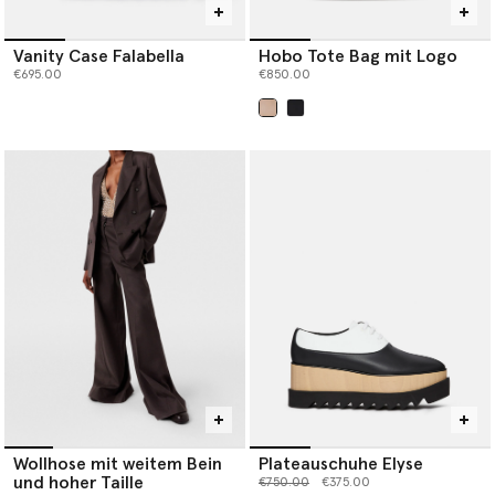
Vanity Case Falabella
Hobo Tote Bag mit Logo
€695.00
€850.00
ausgewählt
Wollhose mit weitem Bein
Plateauschuhe Elyse
und hoher Taille
Preis reduziert von
bis
€750.00
€375.00