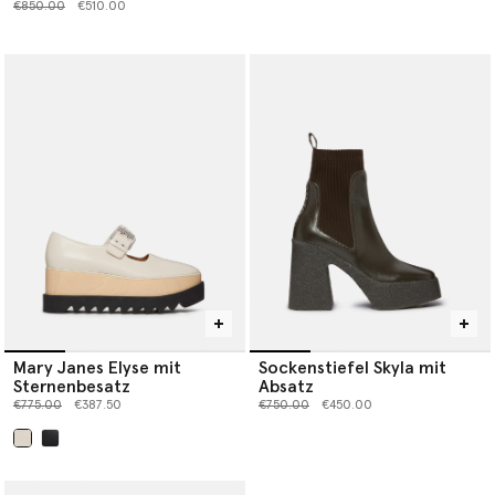
Preis reduziert von
bis
€850.00
€510.00
Mary Janes Elyse mit
Sockenstiefel Skyla mit
Sternenbesatz
Absatz
Preis reduziert von
bis
Preis reduziert von
bis
€775.00
€387.50
€750.00
€450.00
ausgewählt