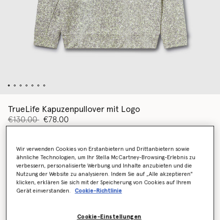
TrueLife Kapuzenpullover mit Logo
Preis reduziert von
bis
€130.00
€78.00
Wir verwenden Cookies von Erstanbietern und Drittanbietern sowie
Farbe
Weiß/Dove Grey/Halo Green
ähnliche Technologien, um Ihr Stella McCartney-Browsing-Erlebnis zu
verbessern, personalisierte Werbung und Inhalte anzubieten und die
Nutzung der Website zu analysieren. Indem Sie auf „Alle akzeptieren"
ausgewählt
klicken, erklären Sie sich mit der Speicherung von Cookies auf Ihrem
Gerät einverstanden.
Cookie-Richtlinie
Wähle die Größe aus (UK)
Cookie-Einstellungen