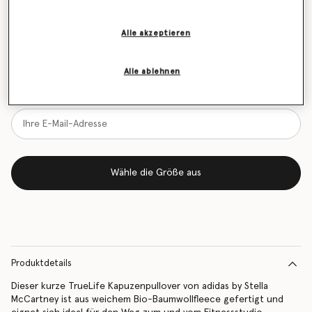
Größentabelle
Alle akzeptieren
Erfahren Sie als Erstes, wenn der Artikel wieder auf
Lager ist
Alle ablehnen
Benachrichtigen Sie mich per E-Mail, wenn das Modell wieder
vorrätig ist
Wähle die Größe aus
Produktdetails
Dieser kurze TrueLife Kapuzenpullover von adidas by Stella
McCartney ist aus weichem Bio-Baumwollfleece gefertigt und