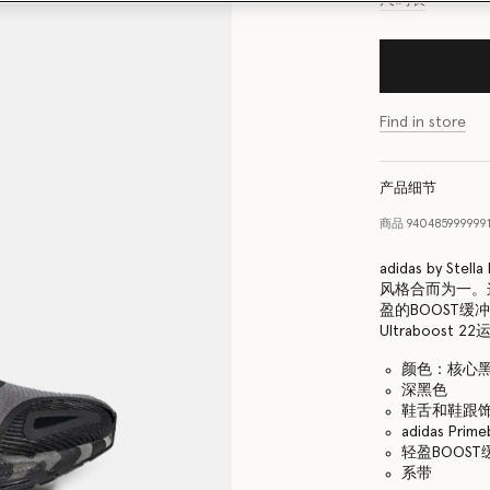
Find in store
产品细节
商品
94048599999
adidas by St
风格合而为一。
盈的BOOST
Ultraboos
颜色：核心
深黑色
鞋舌和鞋跟饰以ad
adidas P
轻盈BOOS
系带