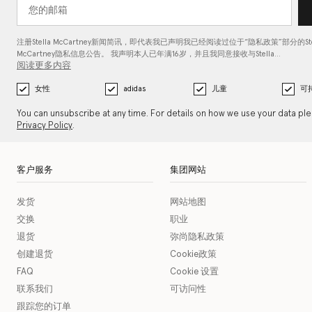
注册Stella McCartney新闻简讯，即代表我已声明我已经阅读过位于“
隐私政策
”部分的Ste
McCartney隐私信息公告。 我声明本人已年满16岁，并且我同意接收与Stella…
阅读更多内容
女性
adidas
儿童
可
You can unsubscribe at any time. For details on how we use your data pl
Privacy Policy
.
客户服务
集团网站
发货
网站地图
交换
职业
退货
弥尚隐私政策
创建退货
Cookie政策
FAQ
Cookie 设置
联系我们
可访问性
跟踪您的订单