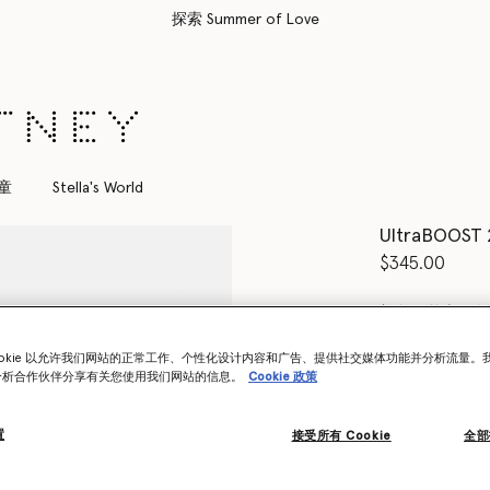
所有订单均享受免费速递服务
童
Stella's World
UltraBOO
$345.00
颜色
核心黑色
ookie 以允许我们网站的正常工作、个性化设计内容和广告、提供社交媒体功能并分析流量。
已选
分析合作伙伴分享有关您使用我们网站的信息。
Cookie 政策
选择大小 (UK)
置
接受所有 Cookie
全部
尺码表