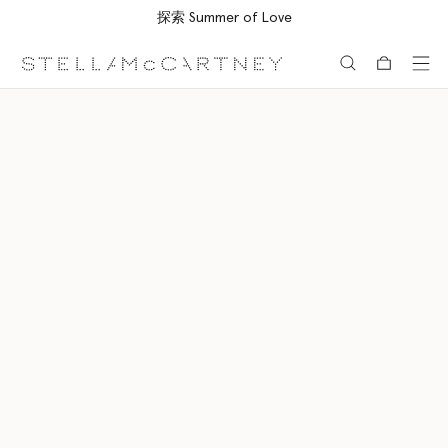
所有订单均享受免费速递服务
跳转至主要内容
跳转至脚注内容