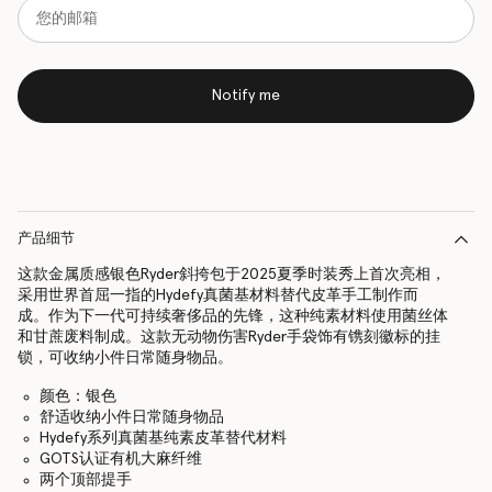
Notify me
产品细节
这款金属质感银色Ryder斜挎包于2025夏季时装秀上首次亮相，
采用世界首屈一指的Hydefy真菌基材料替代皮革手工制作而
成。作为下一代可持续奢侈品的先锋，这种纯素材料使用菌丝体
和甘蔗废料制成。这款无动物伤害Ryder手袋饰有镌刻徽标的挂
锁，可收纳小件日常随身物品。
颜色：银色
舒适收纳小件日常随身物品
Hydefy系列真菌基纯素皮革替代材料
GOTS认证有机大麻纤维
两个顶部提手