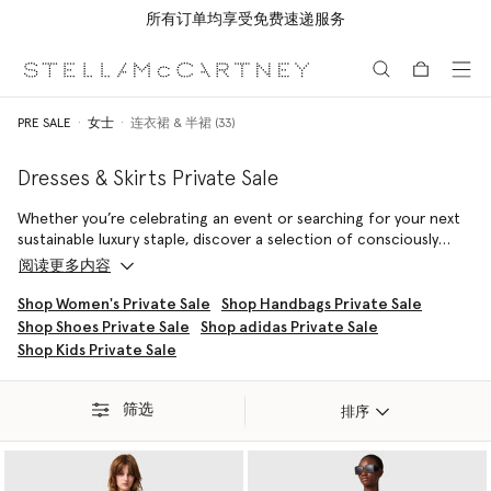
所有订单均享受免费速递服务
跳转至主要内容
跳转至脚注内容
PRE SALE
女士
连衣裙 & 半裙 (33)
Dresses & Skirts Private Sale
Whether you’re celebrating an event or searching for your next
sustainable luxury staple, discover a selection of consciously
crafted dresses for every occasion in the Stella McCartney sale –
阅读更多内容
all at up to 50% off. Our sale edit includes red carpet-ready maxi
dresses to fluid midi dresses to cheeky mini dresses that strike a
Shop Women's Private Sale
Shop Handbags Private Sale
balance between elegance and fun.
Shop Shoes Private Sale
Shop adidas Private Sale
Shop Kids Private Sale
Explore the timeless versatility of day-to-night dresses and the
sublime specificity of occasion-wear gowns – best paired with
our Stella McCartney luxury vegan handbags and cruelty-free
筛选
排序
shoes.