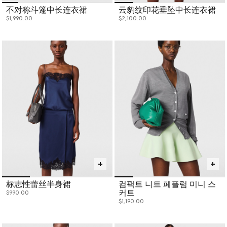
不对称斗篷中长连衣裙
云豹纹印花垂坠中长连衣裙
$1,990.00
$2,100.00
标志性蕾丝半身裙
컴팩트 니트 페플럼 미니 스
커트
$990.00
$1,190.00