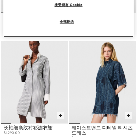
接受所有 Cookie
褶裥平纹针织长袖中长连衣
피티드 샴브레이 셔츠 드레
全部拒绝
裙
스
$1,990.00
$1,490.00
长袖细条纹衬衫连衣裙
웨이스트밴드 디테일 티셔츠
드레스
$1,290.00