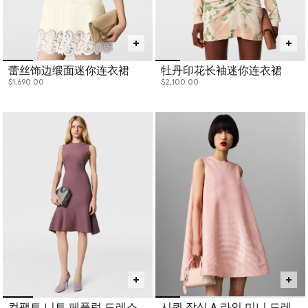
蕾丝饰边缎面迷你连衣裙
牡丹印花长袖迷你连衣裙
$1,690.00
$2,100.00
컴팩트 니트 페플럼 드레스
시퀸 장식 A 라인 미니 드레