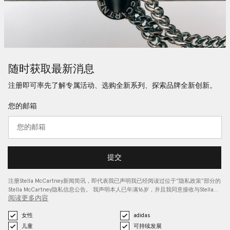
随时获取最新消息
注册即可率先了解专属活动、选购全新系列、探索品牌全新创新。
您的邮箱
提交
注册Stella McCartney新闻简讯，即代表我已声明我已经阅读过位于“
隐私政策
”部分的
Stella McCartney隐私信息公告。 我声明本人已年满16岁，并且我同意接收与Stella…
阅读更多内容
女性
adidas
儿童
可持续发展