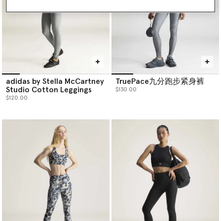
adidas by Stella McCartney
TruePace九分跑步紧身裤
Studio Cotton Leggings
$130.00
$120.00