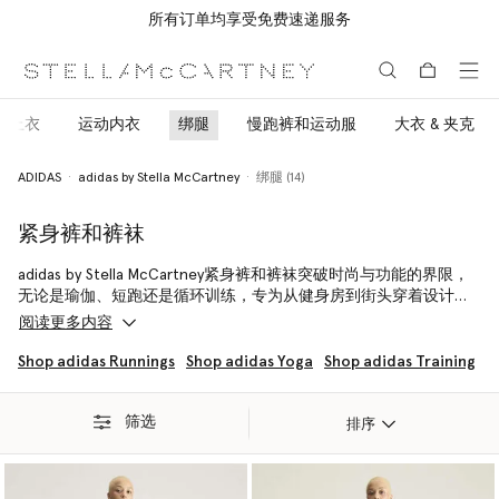
所有订单均享受免费速递服务
跳转至主要内容
跳转至脚注内容
上衣
运动内衣
绑腿
慢跑裤和运动服
大衣 & 夹克
ADIDAS
adidas by Stella McCartney
绑腿 (14)
紧身裤和裤袜
adidas by Stella McCartney紧身裤和裤袜突破时尚与功能的界限，
无论是瑜伽、短跑还是循环训练，专为从健身房到街头穿着设计。
阅读更多内容
穿上adidas by Stella McCartney的裤袜和紧身裤，无论是拜日式、
马拉松还是参加芭蕾训练，都能够为我们的社区提供支持 — 实现风
Shop adidas Runnings
Shop adidas Yoga
Shop adidas Training
格、运动和环保之间的平衡。
筛选
为了保护地球母亲，每件单品均采用环保意识材料和融合科技与创
排序
新的新一代纺织品制成，践行地球友好价值观，同时性能毫不妥
协。