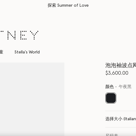
所有订单均享受免费速递服务
童
Stella's World
泡泡袖波点
$3,600.00
颜色
午夜黑
已选
选择大小 (Italia
尺码表