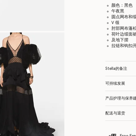
颜色：黑色
午夜黑
圆点网布和
V 领
肘部网布蓬
荷叶边缎面
及地下摆
拉链和钩扣
Stella的备注
可持续发展
产品护理与保养
配送与退货
Free Exp