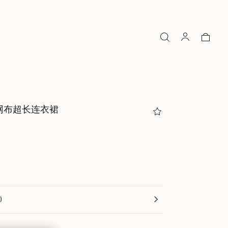
网布超长连衣裙
n)