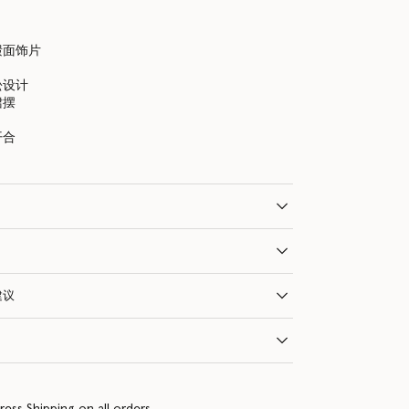
缎面饰片
松设计
裙摆
开合
建议
ress Shipping on all orders