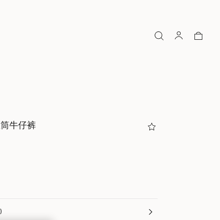
绣直筒牛仔裤
n)