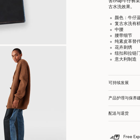
害chap牛仔
古水洗效果。
颜色：牛仔
复古水洗有
中腰
腰带细节
纯素皮革替代
花卉刺绣
纽扣和拉链
意大利制造
可持续发展
产品护理与保养
配送与退货
Free Exp