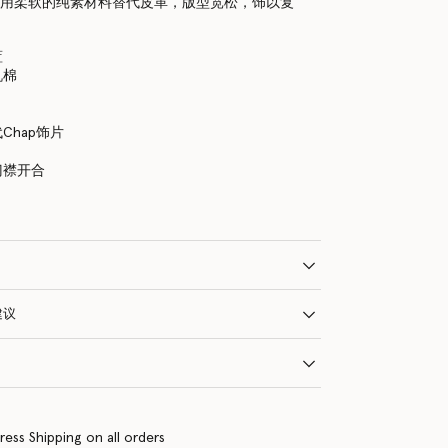
裤采用柔软的纯素材料替代皮革，版型宽松，饰以复
蓝
机棉
Chap饰片
门襟开合
建议
ress Shipping on all orders