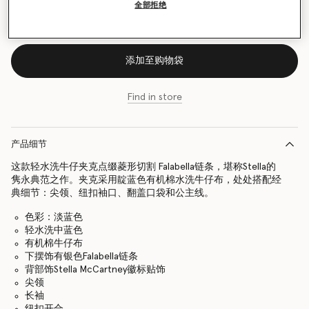
全部拒绝
尺码表
添加至购物袋
Find in store
产品细节
这款轻水洗牛仔夹克点缀菱形切割 Falabella链条，堪称Stella的
隽永典范之作。夹克采用靛蓝色有机棉水洗牛仔布，处处搭配经
典细节：尖领、纽扣袖口、翻盖口袋和公主线。
色彩：淡蓝色
轻水洗中蓝色
有机棉牛仔布
下摆饰有银色Falabella链条
背部饰Stella McCartney徽标贴饰
尖领
长袖
纽扣开合