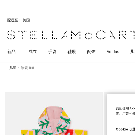
跳转至主要内容
跳转至脚注内容
配送至：
美国
新品
成衣
手袋
鞋履
配饰
Adidas
儿
儿童
泳装 (14)
我们使用 C
体、广告和
Cookie 设