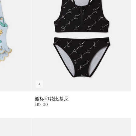
徽标印花比基尼
$112.00