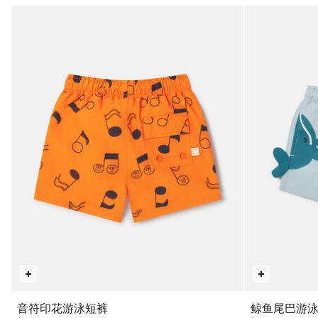
音符印花游泳短裤
鲸鱼尾巴游