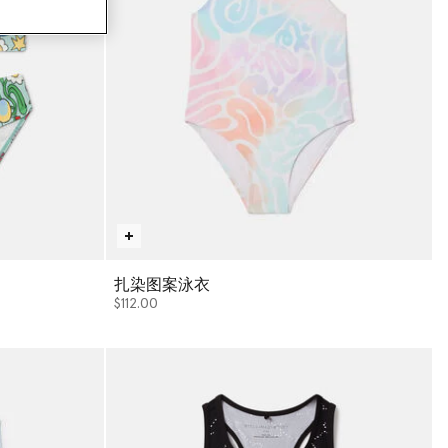
扎染图案泳衣
$112.00