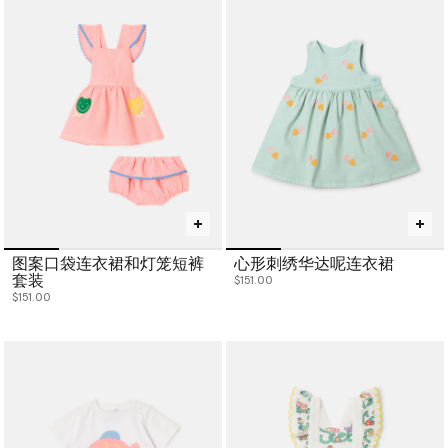
图案口袋连衣裙和灯笼短裤
心形刺绣华达呢连衣裙
套装
$151.00
$151.00