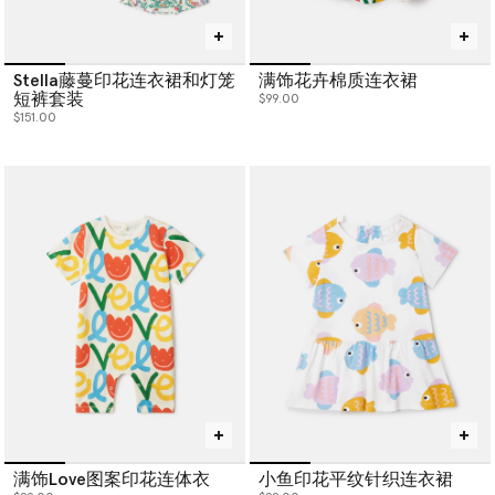
Stella藤蔓印花连衣裙和灯笼
满饰花卉棉质连衣裙
短裤套装
$99.00
$151.00
满饰Love图案印花连体衣
小鱼印花平纹针织连衣裙