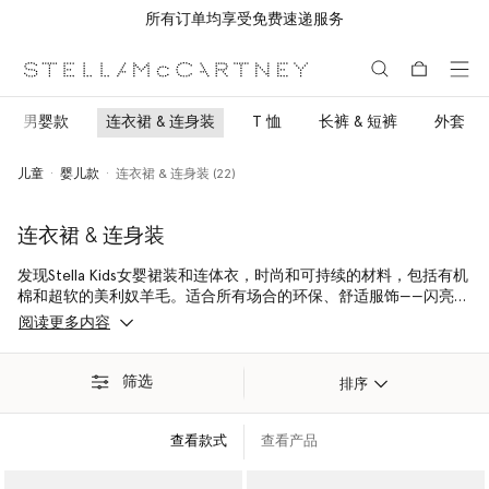
所有订单均享受免费速递服务
跳转至主要内容
跳转至脚注内容
男婴款
连衣裙 & 连身装
T 恤
长裤 & 短裤
外套
儿童
婴儿款
连衣裙 & 连身装 (22)
连衣裙 & 连身装
发现Stella Kids女婴裙装和连体衣，时尚和可持续的材料，包括有机
棉和超软的美利奴羊毛。适合所有场合的环保、舒适服饰——闪亮的
派对裙装、舒适的女婴童工装裤，还有可以玩耍或任意时间穿着的
阅读更多内容
色彩缤纷的连体衣。
筛选
排序
查看款式
查看产品