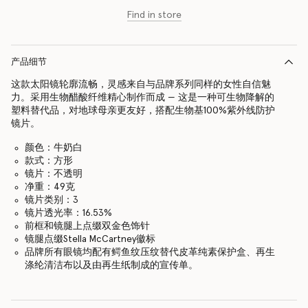
Find in store
产品细节
这款太阳镜轮廓流畅，灵感来自与品牌系列同样的女性自信魅
力。采用生物醋酸纤维精心制作而成 — 这是一种可生物降解的
塑料替代品，对地球母亲更友好，搭配生物基100%紫外线防护
镜片。
颜色：牛奶白
款式：方形
镜片：不透明
净重：49克
镜片类别：3
镜片透光率：16.53%
前框和镜腿上点缀双金色饰针
镜腿点缀Stella McCartney徽标
品牌所有眼镜均配有鳄鱼纹压纹替代皮革纯素保护盒、再生
涤纶清洁布以及由再生纸制成的宣传单。